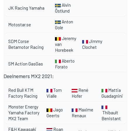
Alvin
JK Racing Yamaha
Östlund
Anton
Motostar.se
Gole
Jeremy
SDM Corse
Jimmy
van
Betamotor Racing
Clochet
Horebeek
Aberto
SM Action GasGas
Forato
Deelnemers MX2 2021:
Red Bull KTM
Tom
René
Mattia
Factory Racing
Vialle
Hofer
Guadagnini
Monster Energy
Jago
Maxime
Yamaha Factory
Thibault
Geerts
Renaux
MX2 Team
Benistant
F&H Kawasaki
Roan