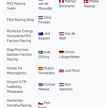
Mathys
Mikkel
MX2 Racing
van de
Boisrame
Haarup
Team
Moosdijk
Davy
F&H Racing Shop
Pootjes
Rockstar Energy
Jed
Kay de
Husqvarna MX2
Beaton
Wolf
Factory Racing
Diga Procross
Isak
Simon
GasGas Factory
Gifting
Längenfelder
Racing
Honda 114
Ruben
Joel Rizzi
Motorsports
Fernandez
Hitachi KTM
Conrad
Bas
fuelled by
Mewse
Vaessen
Milwaukee
Hostettler
Petr
Yamaha Racing
Polak