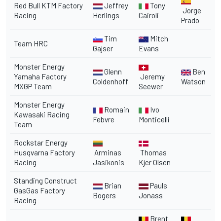
Red Bull KTM Factory
Jeffrey
Tony
Jorge
Racing
Herlings
Cairoli
Prado
Tim
Mitch
Team HRC
Gajser
Evans
Monster Energy
Glenn
Ben
Yamaha Factory
Jeremy
Coldenhoff
Watson
MXGP Team
Seewer
Monster Energy
Romain
Ivo
Kawasaki Racing
Febvre
Monticelli
Team
Rockstar Energy
Husqvarna Factory
Arminas
Thomas
Racing
Jasikonis
Kjer Olsen
Standing Construct
Brian
Pauls
GasGas Factory
Bogers
Jonass
Racing
Brent