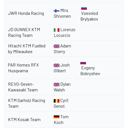
Miro
JWR Honda Racing
Vsevolod
Shivonen
Brylyakov
JD GUNNEX KTM
Lorenzo
Racing Team
Locurcio
Hitachi KTM Fuelled
Adam
by Milwaukee
Sterry
PAR Homes RFX
Josh
Evgeny
Husqvarna
Gilbert
Bobryshev
REVO-Seven-
Dylan
Kawasaki Team
Walsh
KTM Sarholz Racing
Cyril
Team
Genot
Tom
KTM Kosak Team
Koch