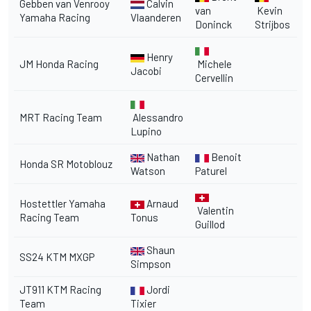
Gebben van Venrooy
Calvin
van
Kevin
Yamaha Racing
Vlaanderen
Doninck
Strijbos
Henry
JM Honda Racing
Michele
Jacobi
Cervellin
MRT Racing Team
Alessandro
Lupino
Nathan
Benoit
Honda SR Motoblouz
Watson
Paturel
Hostettler Yamaha
Arnaud
Valentin
Racing Team
Tonus
Guillod
Shaun
SS24 KTM MXGP
Simpson
JT911 KTM Racing
Jordi
Team
Tixier