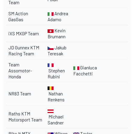
Team
SM Action
Andrea
GasGas
Adamo
Kevin
iXS MXGP Team
Brumann
JD Gunnex KTM
Jakub
Racing Team
Teresak
Team
Gianluca
Assomotor-
Stephen
Facchetti
Honda
Rubini
NR83 Team
Nathan
Renkens
Raths KTM
Michael
Motorsport Team
Sandner
Bike It MTX
Wilson
Taylor