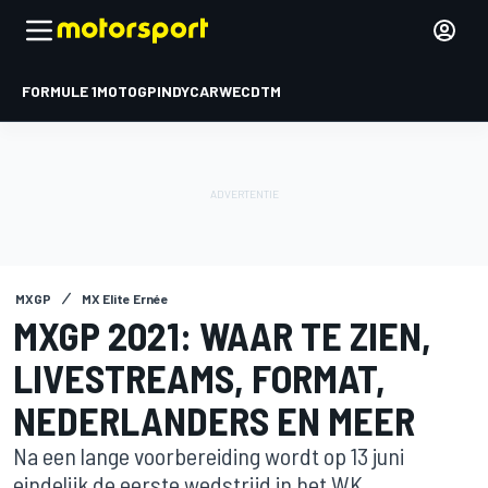
FORMULE 1
MOTOGP
INDYCAR
WEC
DTM
MXGP
MX Elite Ernée
MXGP 2021: WAAR TE ZIEN,
LIVESTREAMS, FORMAT,
NEDERLANDERS EN MEER
Na een lange voorbereiding wordt op 13 juni
eindelijk de eerste wedstrijd in het WK