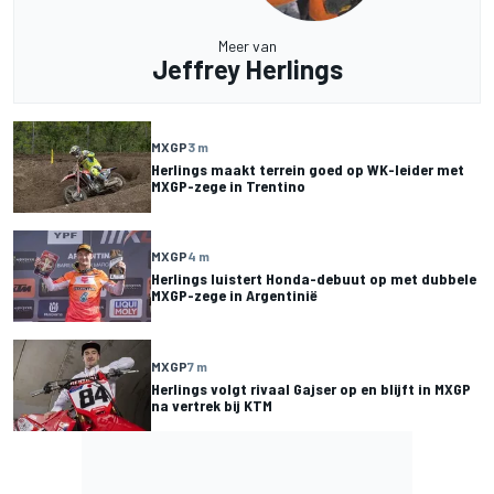
Meer van
Jeffrey Herlings
MXGP
3 m
Herlings maakt terrein goed op WK-leider met
MXGP-zege in Trentino
MXGP
4 m
Herlings luistert Honda-debuut op met dubbele
MXGP-zege in Argentinië
MXGP
7 m
Herlings volgt rivaal Gajser op en blijft in MXGP
na vertrek bij KTM