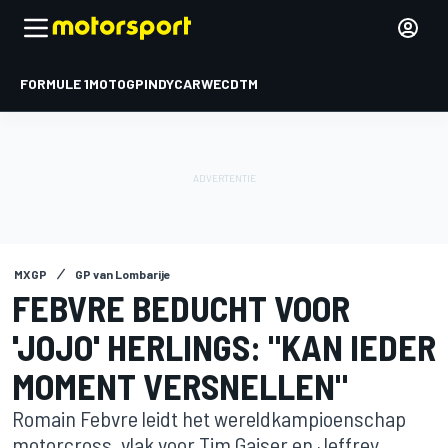
FORMULE 1
MOTOGP
INDYCAR
WEC
DTM
MXGP
GP van Lombarije
FEBVRE BEDUCHT VOOR
'JOJO' HERLINGS: "KAN IEDER
MOMENT VERSNELLEN"
Romain Febvre leidt het wereldkampioenschap
motorcross, vlak voor Tim Gajser en Jeffrey