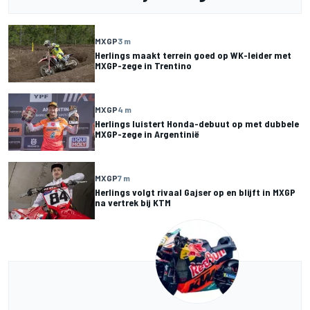
MXGP
3 m
Herlings maakt terrein goed op WK-leider met
MXGP-zege in Trentino
MXGP
4 m
Herlings luistert Honda-debuut op met dubbele
MXGP-zege in Argentinië
MXGP
7 m
Herlings volgt rivaal Gajser op en blijft in MXGP
na vertrek bij KTM