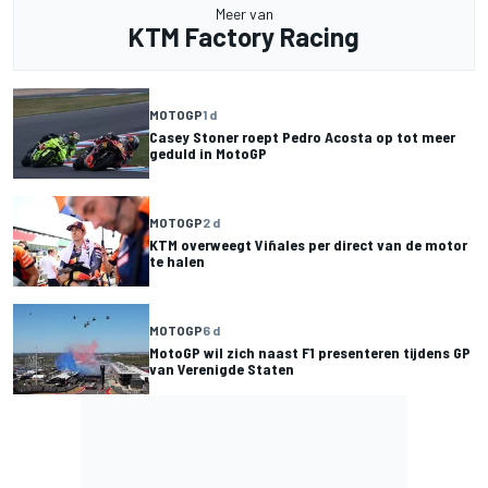
Meer van
KTM Factory Racing
MOTOGP
1 d
Casey Stoner roept Pedro Acosta op tot meer
geduld in MotoGP
MOTOGP
2 d
KTM overweegt Viñales per direct van de motor
te halen
MOTOGP
6 d
MotoGP wil zich naast F1 presenteren tijdens GP
van Verenigde Staten