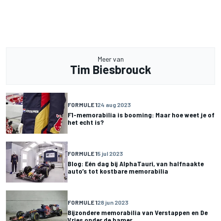
Meer van
Tim Biesbrouck
FORMULE 1
24 aug 2023
F1-memorabilia is booming: Maar hoe weet je of
het echt is?
FORMULE 1
5 jul 2023
Blog: Eén dag bij AlphaTauri, van halfnaakte
auto’s tot kostbare memorabilia
FORMULE 1
28 jun 2023
Bijzondere memorabilia van Verstappen en De
Vries onder de hamer