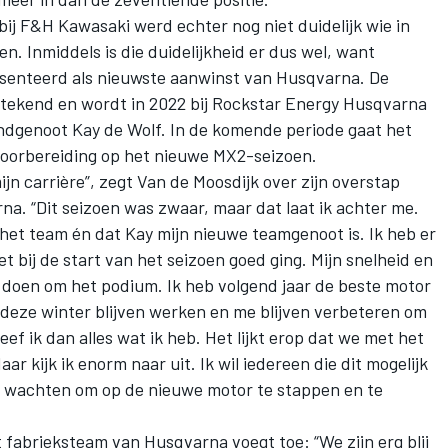
bij F&H Kawasaki werd echter nog niet duidelijk wie in
. Inmiddels is die duidelijkheid er dus wel, want
senteerd als nieuwste aanwinst van Husqvarna. De
etekend en wordt in 2022 bij Rockstar Energy Husqvarna
ndgenoot Kay de Wolf. In de komende periode gaat het
 voorbereiding op het nieuwe MX2-seizoen.
ijn carrière”, zegt Van de Moosdijk over zijn overstap
a. “Dit seizoen was zwaar, maar dat laat ik achter me.
 het team én dat Kay mijn nieuwe teamgenoot is. Ik heb er
t bij de start van het seizoen goed ging. Mijn snelheid en
doen om het podium. Ik heb volgend jaar de beste motor
 deze winter blijven werken en me blijven verbeteren om
ef ik dan alles wat ik heb. Het lijkt erop dat we met het
r kijk ik enorm naar uit. Ik wil iedereen die dit mogelijk
t wachten om op de nieuwe motor te stappen en te
abrieksteam van Husqvarna voegt toe: “We zijn erg blij