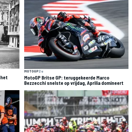
MOTOGP
2 u
 het
MotoGP Britse GP: teruggekeerde Marco
Bezzecchi snelste op vrijdag, Aprilia domineert