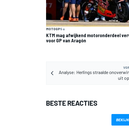
MOTOGP
5 u
KTM mag afwijkend motoronderdeel ve
voor GP van Aragón
MEER RACEKLASSEN
VOR
Analyse: Herlings straalde onoverwin
uit o
BESTE REACTIES
BEKIJK