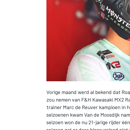
INDYCAR
Vorige maand werd al bekend dat
Roa
zou nemen van F&H Kawasaki MX2 R
trainer Marc de Reuver kampioen in 
WEC
DTM
seizoenen kwam Van de Moosdijk name
seizoen won de nu 21-jarige rijder één
seizoen zat er door blessureleed niet