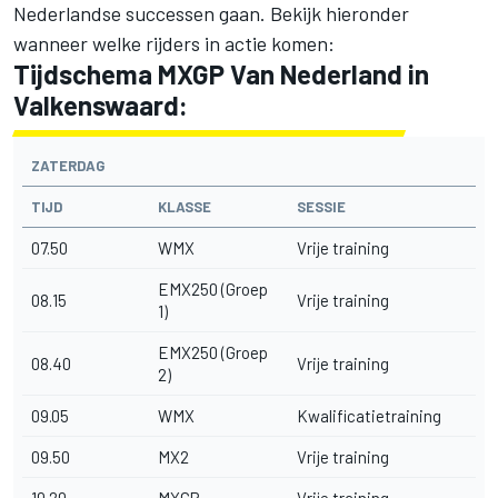
Nederlandse successen gaan. Bekijk hieronder
wanneer welke rijders in actie komen:
Tijdschema MXGP Van Nederland in
Valkenswaard:
ZATERDAG
TIJD
KLASSE
SESSIE
07.50
WMX
Vrije training
EMX250 (Groep
08.15
Vrije training
1)
EMX250 (Groep
08.40
Vrije training
2)
09.05
WMX
Kwalificatietraining
09.50
MX2
Vrije training