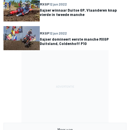
MXGP
12 jun 2022
Gajser winnaar Duitse GP, Vlaanderen knap
vierde in tweede manche
MXGP
12 jun 2022
Gajser domineert eerste manche MXGP
Duitsland, Coldenhoff P10
Meer van