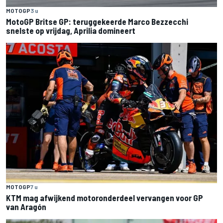
MOTOGP
3 u
MotoGP Britse GP: teruggekeerde Marco Bezzecchi
snelste op vrijdag, Aprilia domineert
MOTOGP
7 u
KTM mag afwijkend motoronderdeel vervangen voor GP
van Aragón