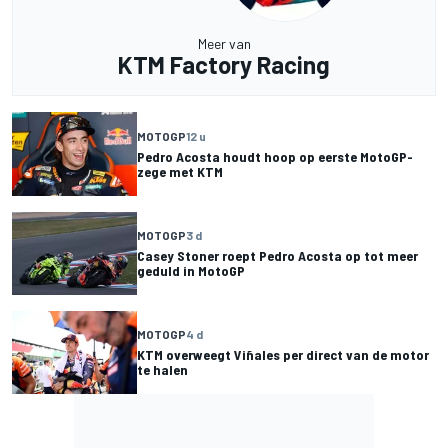
Meer van
KTM Factory Racing
MOTOGP
12 u
Pedro Acosta houdt hoop op eerste MotoGP-
zege met KTM
MOTOGP
3 d
Casey Stoner roept Pedro Acosta op tot meer
geduld in MotoGP
MOTOGP
4 d
KTM overweegt Viñales per direct van de motor
te halen