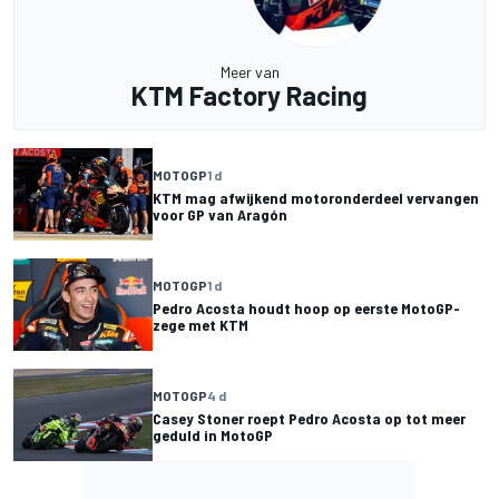
Meer van
KTM Factory Racing
MOTOGP
1 d
KTM mag afwijkend motoronderdeel vervangen
voor GP van Aragón
MOTOGP
1 d
Pedro Acosta houdt hoop op eerste MotoGP-
zege met KTM
MOTOGP
4 d
Casey Stoner roept Pedro Acosta op tot meer
geduld in MotoGP