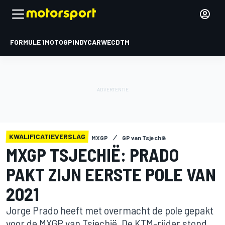
FORMULE 1
MOTOGP
INDYCAR
WEC
DTM
KWALIFICATIEVERSLAG
MXGP
GP van Tsjechië
MXGP TSJECHIË: PRADO
PAKT ZIJN EERSTE POLE VAN
2021
Jorge Prado heeft met overmacht de pole gepakt
voor de MXGP van Tsjechië. De KTM-rijder stond