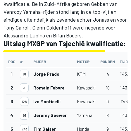
kwalificatie. De in Zuid-Afrika geboren Gebben van
Venrooy Yamaha-rijder stond lang in de top-vijf en
eindigde uiteindelijk als zevende achter Jonass en voor
Tony Cairoli. Glenn Coldenhoff werd negende voor
Alessandro Lupino en Brian Bogers.
Uitslag MXGP van Tsjechië kwalificatie:
POS
#
RIJDER
MOTOR
RONDEN
TIJD
1
Jorge Prado
KTM
4
1'43.0
61
2
Romain Febvre
Kawasaki
10
1'43.1
3
3
Ivo Monticelli
Kawasaki
9
1'43.7
128
4
Jeremy Seewer
Yamaha
8
1'43.7
91
5
Tim Gajser
Honda
9
1'43.9
243