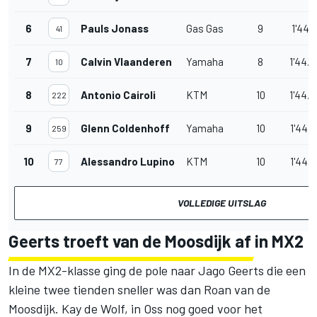
6
Pauls Jonass
Gas Gas
9
1'44.0
41
7
Calvin Vlaanderen
Yamaha
8
1'44.2
10
8
Antonio Cairoli
KTM
10
1'44.3
222
9
Glenn Coldenhoff
Yamaha
10
1'44.5
259
10
Alessandro Lupino
KTM
10
1'44.7
77
VOLLEDIGE UITSLAG
Geerts troeft van de Moosdijk af in MX2
In de MX2-klasse ging de pole naar Jago Geerts die een
kleine twee tienden sneller was dan Roan van de
Moosdijk. Kay de Wolf, in Oss nog goed voor het