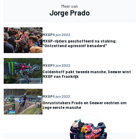
Meer van
Jorge Prado
MXGP
6 jun 2022
MXGP-rijders geschoffeerd na staking:
"Ontzettend agressief benaderd"
MXGP
5 jun 2022
Coldenhoff pakt tweede manche, Seewer wint
MXGP van Frankrijk
MXGP
5 jun 2022
Onruststokers Prado en Seewer vechten om
zege eerste manche