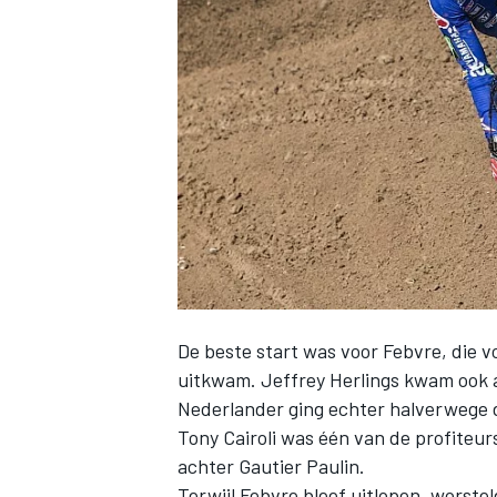
INDYCAR
De beste start was voor Febvre, die v
uitkwam. Jeffrey Herlings kwam ook al
Nederlander ging echter halverwege d
WEC
DTM
Tony Cairoli was één van de profiteur
achter Gautier Paulin.
Terwijl Febvre bleef uitlopen, worstel