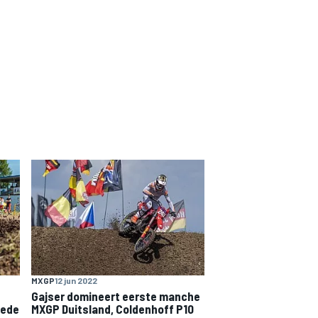
MXGP
12 jun 2022
Gajser domineert eerste manche
eede
MXGP Duitsland, Coldenhoff P10