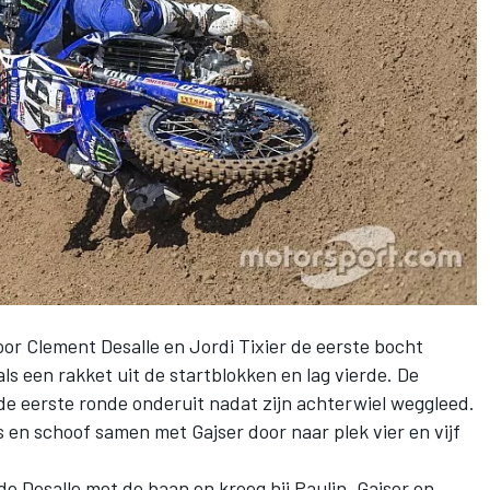
oor Clement Desalle en Jordi Tixier de eerste bocht
s een rakket uit de startblokken en lag vierde. De
e eerste ronde onderuit nadat zijn achterwiel weggleed.
s en schoof samen met Gajser door naar plek vier en vijf
de Desalle met de baan en kreeg hij Paulin, Gajser en