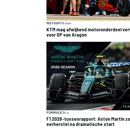
MOTOGP
39 min
KTM mag afwijkend motoronderdeel ve
voor GP van Aragón
FORMULE 1
4 u
F1 2026-tussenrapport: Aston Martin z
eerherstel na dramatische start