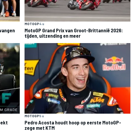
MOTOGP
4 u
rvangen
MotoGP Grand Prix van Groot-Brittannië 2026:
tijden, uitzending en meer
MOTOGP
5 u
oekt
Pedro Acosta houdt hoop op eerste MotoGP-
zege met KTM