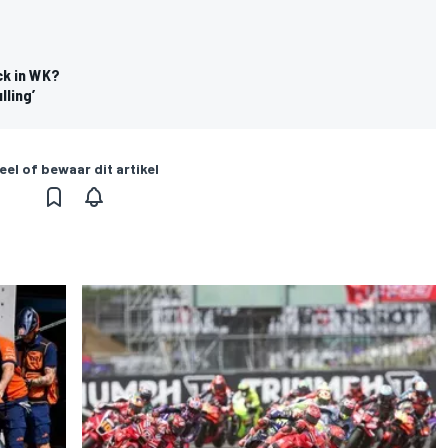
ck in WK?
lling’
eel of bewaar dit artikel