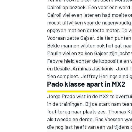
Cairoli op bezoek. Één voor één werd 
Cairoli viel even later en had moeite 
moest uitwijken voor de negenvoudig w
opgeven met een defecte motor. De vr
Vooraan zette Gajser, die tien punten 
Beide mannen wisten ook het gat naar 
Paulin viel en zo kon Gajser zijn jacht
Febvre hield echter de koppositie en
en Desalle .Arminas Jasikonis, Jordi
tien compleet. Jeffrey Herlings eindi
Pado klasse apart in MX2
Jorge Prado wist in de MX2 te overtu
in de trainingen. Bij de start nam tea
fout terug naar plaats zes. Thomas Kj
als tweede en derde. Bas Vaessen was
die nog last heeft van een val tijdens