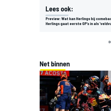
Lees ook:
Preview: Wat kan Herlings bij comeba
Herlings gaat eerste GP’s in als ‘veldvu
D
Net binnen