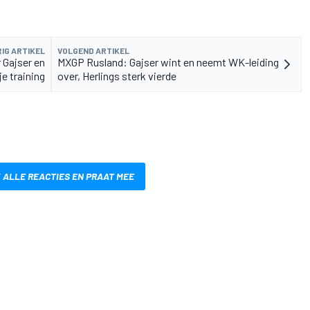
IG ARTIKEL
VOLGEND ARTIKEL
 Gajser en
MXGP Rusland: Gajser wint en neemt WK-leiding
je training
over, Herlings sterk vierde
 ALLE REACTIES EN PRAAT MEE