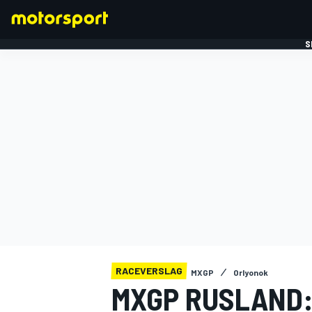
S
FORMULE 1
RACEVERSLAG
MXGP
Orlyonok
MXGP RUSLAND: