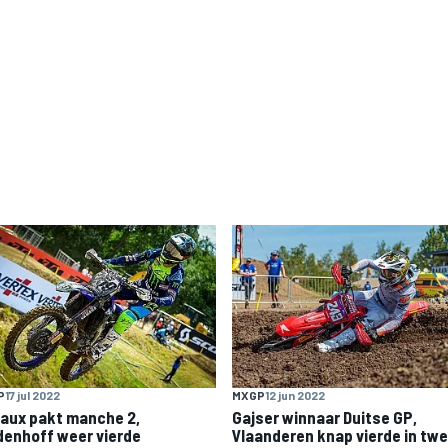
P
17 jul 2022
MXGP
12 jun 2022
aux pakt manche 2,
Gajser winnaar Duitse GP,
denhoff weer vierde
Vlaanderen knap vierde in tw