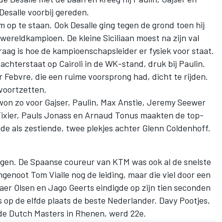
Desalle voorbij gereden.
om op te staan. Ook Desalle ging tegen de grond toen hij
ereldkampioen. De kleine Siciliaan moest na zijn val
aag is hoe de kampioenschapsleider er fysiek voor staat.
achterstaat op Cairoli in de WK-stand, druk bij Paulin.
Febvre, die een ruime voorsprong had, dicht te rijden.
 voortzetten.
 won zo voor Gajser, Paulin, Max Anstie, Jeremy Seewer
 Tixier, Pauls Jonass en Arnaud Tonus maakten de top-
gde als zestiende, twee plekjes achter Glenn Coldenhoff.
igen. De Spaanse coureur van KTM was ook al de snelste
mgenoot Tom Vialle nog de leiding, maar die viel door een
aer Olsen en Jago Geerts eindigde op zijn tien seconden
 op de elfde plaats de beste Nederlander. Davy Pootjes,
 de
Dutch Masters in Rhenen
, werd 22e.