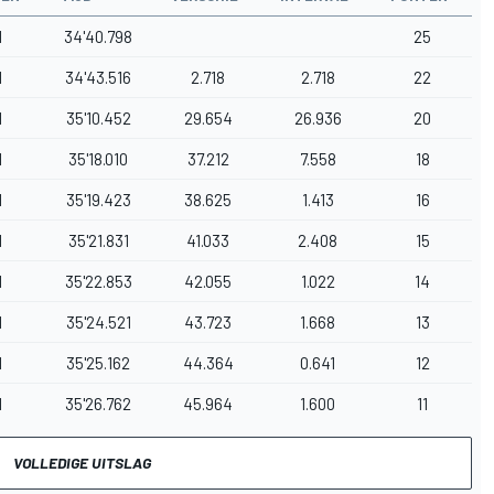
1
34'40.798
25
1
34'43.516
2.718
2.718
22
1
35'10.452
29.654
26.936
20
1
35'18.010
37.212
7.558
18
1
35'19.423
38.625
1.413
16
1
35'21.831
41.033
2.408
15
1
35'22.853
42.055
1.022
14
1
35'24.521
43.723
1.668
13
1
35'25.162
44.364
0.641
12
1
35'26.762
45.964
1.600
11
VOLLEDIGE UITSLAG