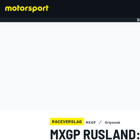
S
FORMULE 1
RACEVERSLAG
MXGP
Orlyonok
MXGP RUSLAND: