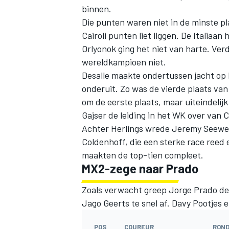
binnen.
Die punten waren niet in de minste p
Cairoli punten liet liggen. De Italiaan 
Orlyonok ging het niet van harte. Ve
wereldkampioen niet.
Desalle maakte ondertussen jacht op 
onderuit. Zo was de vierde plaats van
om de eerste plaats, maar uiteindeli
Gajser de leiding in het WK over van Ca
Achter Herlings wrede Jeremy Seewer 
Coldenhoff, die een sterke race reed 
maakten de top-tien compleet.
MX2-zege naar Prado
Zoals verwacht greep Jorge Prado de
Jago Geerts te snel af. Davy Pootjes 
POS
COUREUR
RON