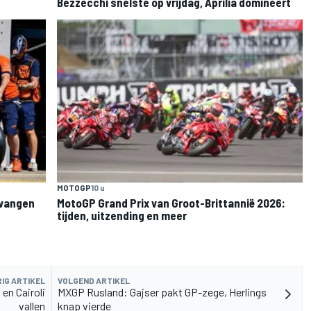
Bezzecchi snelste op vrijdag, Aprilia domineert
MOTOGP
10 u
rvangen
MotoGP Grand Prix van Groot-Brittannië 2026:
tijden, uitzending en meer
IG ARTIKEL
VOLGEND ARTIKEL
en Cairoli
MXGP Rusland: Gajser pakt GP-zege, Herlings
vallen
knap vierde