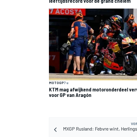
leeftijdsrecord voor de grand chelem
MEER RACEKLASSEN
MOTOGP
7 u
KTM mag afwijkend motoronderdeel ve
voor GP van Aragón
VOR
MXGP Rusland: Febvre wint, Herlings 