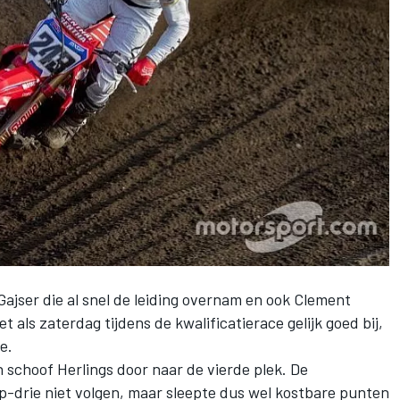
Gajser die al snel de leiding overnam en ook Clement
et als zaterdag tijdens de kwalificatierace gelijk goed bij,
e.
en schoof Herlings door naar de vierde plek. De
-drie niet volgen, maar sleepte dus wel kostbare punten