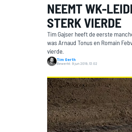
NEEMT WK-LEID
STERK VIERDE
Tim Gajser heeft de eerste manch
was Arnaud Tonus en Romain Febvre
vierde.
Tim Gerth
MOTOGP
Bewerkt:
9 jun 2019, 13:02