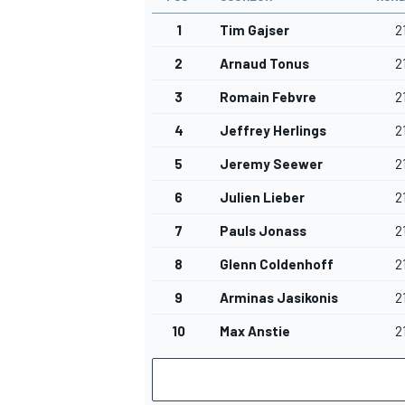
1
Tim Gajser
2
2
Arnaud Tonus
2
3
Romain Febvre
2
4
Jeffrey Herlings
2
5
Jeremy Seewer
2
6
Julien Lieber
2
7
Pauls Jonass
2
8
Glenn Coldenhoff
2
9
Arminas Jasikonis
2
10
Max Anstie
2