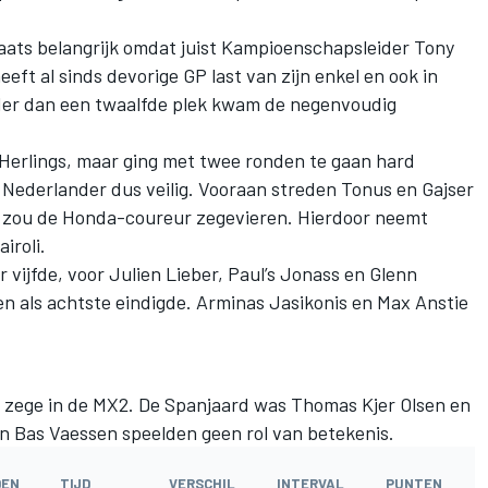
laats belangrijk omdat juist Kampioenschapsleider Tony
heeft al sinds devorige GP last van zijn enkel en ook in
rder dan een twaalfde plek kwam de negenvoudig
Herlings, maar ging met twee ronden te gaan hard
 Nederlander dus veilig. Vooraan streden Tonus en Gajser
jk zou de Honda-coureur zegevieren. Hierdoor neemt
iroli.
vijfde, voor Julien Lieber, Paul’s Jonass en Glenn
en als achtste eindigde. Arminas Jasikonis en Max Anstie
 zege in de MX2. De Spanjaard was Thomas Kjer Olsen en
en Bas Vaessen speelden geen rol van betekenis.
DEN
TIJD
VERSCHIL
INTERVAL
PUNTEN