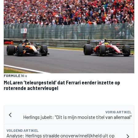
FORMULE 1
6 u
McLaren ‘teleurgesteld’ dat Ferrari eerder inzette op
roterende achtervleugel
VORIG ARTIKEL
Herlings jubelt: "Dit is mijn mooiste titel van allemaal"
VOLGEND ARTIKEL
Analyse: Herlings straalde onoverwinnelijkheid uit op