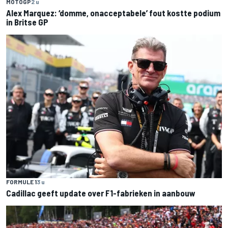
MOTOGP
2 u
Alex Marquez: ‘domme, onacceptabele’ fout kostte podium
in Britse GP
FORMULE 1
3 u
Cadillac geeft update over F1-fabrieken in aanbouw