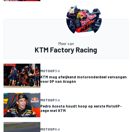
Meer van
KTM Factory Racing
MOTOGP
3 d
KTM mag afwijkend motoronderdeel vervangen
voor GP van Aragón
MOTOGP
3 d
Pedro Acosta houdt hoop op eerste MotoGP-
zege met KTM
MOTOGP
6 d