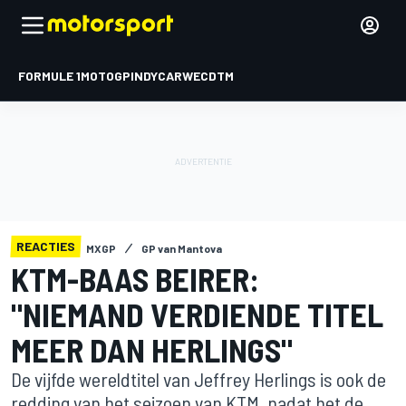
FORMULE 1
MOTOGP
INDYCAR
WEC
DTM
REACTIES
MXGP
GP van Mantova
KTM-BAAS BEIRER:
"NIEMAND VERDIENDE TITEL
MEER DAN HERLINGS"
De vijfde wereldtitel van Jeffrey Herlings is ook de
redding van het seizoen van KTM, nadat het de