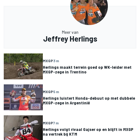
Meer van
Jeffrey Herlings
MXGP
3 m
Herlings maakt terrein goed op WK-leider met
MXGP-zege in Trentino
MXGP
5 m
Herlings luistert Honda-debuut op met dubbele
MXGP-zege in Argentinië
MXGP
7 m
Herlings volgt rivaal Gajser op en blijft in MXGP
na vertrek bij KTM