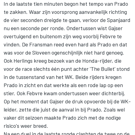
In de laatste tien minuten begon het tempo van Prado
te zakken. Waar zijn voorsprong aanvankelijk richting
de vier seconden dreigde te gaan, verloor de Spanjaard
nu een seconde per ronde. Ondertussen wist Gajser
overtuigend en buitenom zijn weg voorbij Febvre te
vinden. De Fransman reed even hard als Prado en dat
was voor de Sloveen ogenschijnlijk niet hard genoeg.
Ook Herlings kreeg bezoek van de Honda-rijder, die
voor de race slechts één punt achter 'The Bullet' stond
in de tussenstand van het WK. Beide rijders kregen
Prado in zicht en dat werkte als een rode lap op een
stier. Ook Febvre kwam ondertussen weer dichterbij.
Op het moment dat Gajser de druk opvoerde bij de WK-
leider, zette die juist de aanval in bij Prado. Zoals wel
vaker dit seizoen maakte Prado zich met de nodige
risico's weer breed.
Na een duel in de laatste ronde clashten de twee op de