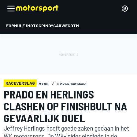
FORMULE 1
MOTOGP
INDYCAR
WEC
DTM
RACEVERSLAG
MXGP
GP van Duitsland
PRADO EN HERLINGS
CLASHEN OP FINISHBULT NA
GEVAARLIJK DUEL
Jeffrey Herlings heeft goede zaken gedaan in het
WK motorcross. De WK-leider eindigde in de