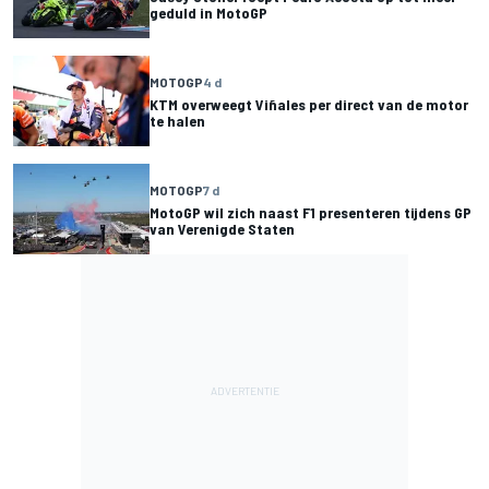
geduld in MotoGP
MOTOGP
4 d
KTM overweegt Viñales per direct van de motor
te halen
MOTOGP
7 d
MotoGP wil zich naast F1 presenteren tijdens GP
van Verenigde Staten