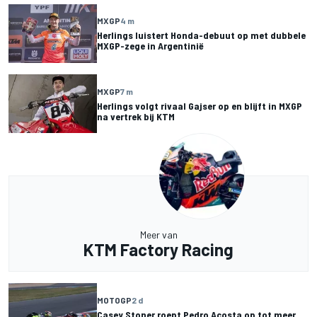
MXGP
4 m
Herlings luistert Honda-debuut op met dubbele
MXGP-zege in Argentinië
MXGP
7 m
Herlings volgt rivaal Gajser op en blijft in MXGP
na vertrek bij KTM
Meer van
KTM Factory Racing
MOTOGP
2 d
Casey Stoner roept Pedro Acosta op tot meer