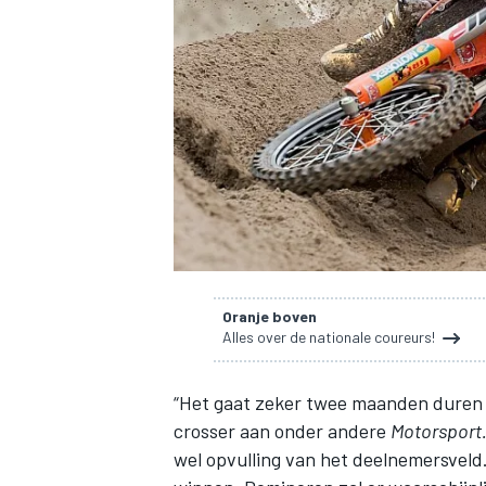
INDYCAR
Oranje boven
Alles over de nationale coureurs!
“Het gaat zeker twee maanden duren v
WEC
DTM
crosser aan onder andere
Motorsport
wel opvulling van het deelnemersveld.