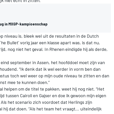
k niet echt in zitten.”
terug in MXGP-kampioenschap
p niveau is, bleek wel uit de resultaten in de Dutch
 Bullet' vorig jaar een klasse apart was, is dat nu,
jd, nog niet het geval. In
Rhenen
eindigde hij als derde,
 eind september in Assen, het hoofddoel moet zijn van
houdend. “Ik denk dat ik wel eerder in vorm ben dan
ustus toch wel weer op mijn oude niveau te zitten en dan
inst mee te kunnen doen.”
l helpen om de titel te pakken, weet hij nog niet. “Het
rijd tussen Cairoli en Gajser en doe ik gewoon mijn eigen
” Als het scenario zich voordoet dat Herlings zijn
 hij dat doen. “Als het team het vraagt… uiteindelijk