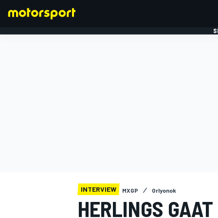
S
FORMULE 1
INTERVIEW
MXGP
Orlyonok
HERLINGS GAAT 