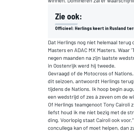
winnen. Domineren zal er waarschijnlij
Zie ook:
Officieel: Herlings keert in Rusland 
Dat Herlings nog niet helemaal terug o
Masters en ADAC MX Masters. Waar 'The
negen maanden na zijn laatste wedstri
in
Oostenrijk
werd hij tweede.
Gevraagd of de Motocross of Nations,
dit seizoen, antwoordt Herlings terug
tijdens de Nations. Ik hoop begin aug
een wedstrijd of zes à zeven om de w
Of Herlings teamgenoot Tony Cairoli za
liefst houd ik me niet bezig met de st
ding. Voorlopig staat Cairoli ook voor.
concullega kan of moet helpen, dan zal