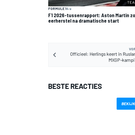
FORMULE 1
4 u
F1 2026-tussenrapport: Aston Martin z
eerherstel na dramatische start
VOR
MEER RACEKLASSEN
Officieel: Herlings keert in Rusla
MXGP-kampi
BESTE REACTIES
BEKIJK