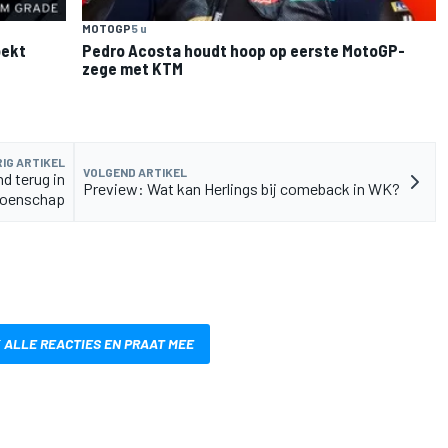
MOTOGP
5 u
oekt
Pedro Acosta houdt hoop op eerste MotoGP-
zege met KTM
IG ARTIKEL
VOLGEND ARTIKEL
nd terug in
Preview: Wat kan Herlings bij comeback in WK?
oenschap
 ALLE REACTIES EN PRAAT MEE