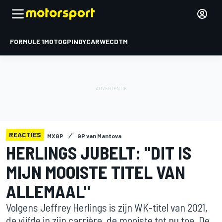
FORMULE 1
MOTOGP
INDYCAR
WEC
DTM
REACTIES
MXGP
GP van Mantova
HERLINGS JUBELT: "DIT IS
MIJN MOOISTE TITEL VAN
ALLEMAAL"
Volgens Jeffrey Herlings is zijn WK-titel van 2021,
de vijfde in zijn carrière, de mooiste tot nu toe. De