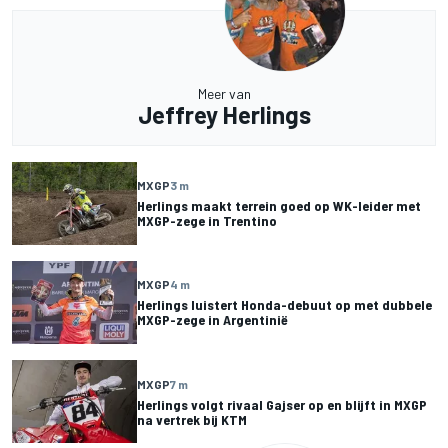
Meer van
Jeffrey Herlings
MXGP
3 m
Herlings maakt terrein goed op WK-leider met
MXGP-zege in Trentino
MXGP
4 m
Herlings luistert Honda-debuut op met dubbele
MXGP-zege in Argentinië
MXGP
7 m
Herlings volgt rivaal Gajser op en blijft in MXGP
na vertrek bij KTM