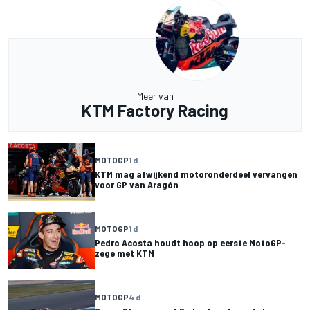
Meer van
KTM Factory Racing
MOTOGP
1 d
KTM mag afwijkend motoronderdeel vervangen
voor GP van Aragón
MOTOGP
1 d
Pedro Acosta houdt hoop op eerste MotoGP-
zege met KTM
MOTOGP
4 d