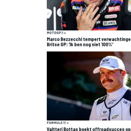
MOTOGP
3 u
Marco Bezzecchi tempert verwachtinge
Britse GP: ‘Ik ben nog niet 100%’
FORMULE 1
7 u
Valtteri Bottas boekt offroadsucces op 