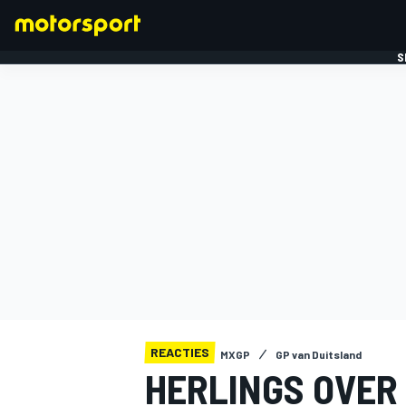
S
FORMULE 1
REACTIES
MXGP
GP van Duitsland
HERLINGS OVER