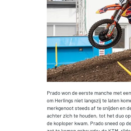
INDYCAR
Prado won de eerste manche met een b
om Herlings niet langszij te laten ko
merkgenoot steeds af te snijden en de 
WEC
DTM
achter zich te houden, tot het duo op
de koploper kwam. Prado sneed op de o
zat te komen gebeurde: de KTM-rijder