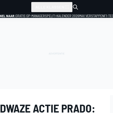
ALLE KLASSEN
NEL NAAR:
GRATIS GP-MANAGERSPEL
F1-KALENDER 2026
MAX VERSTAPPEN
F1-TE
 DWAZE ACTIE PRADO: