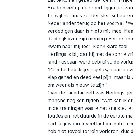
Prado bleef op de grond liggen en zou 
terwijl Herlings zonder kleerscheuren
Nederlander terug op het voorval. "We 
verdedigen daar is niets mis mee. Maar 
duidelijk over zijn mening over het in
kwam naar mij toe", klonk klare taal.
Herlings is blij dat hij met de schrik v
landingsbaan werd gebruikt, de vorig
"Meestal heb ik geen geluk, maar nu vi
klap gehad en deed veel pijn, maar is
om weer als nieuw te zijn."
Over de racedag zelf was Herlings gema
manche nog kon rijden. "Wat kan ik er
in de trainingen was ik het snelste, 
foutjes en het duurde in de eerste m
had ik gewoon teveel last om echt mee 
heb niet teveel terrein verloren, dus da