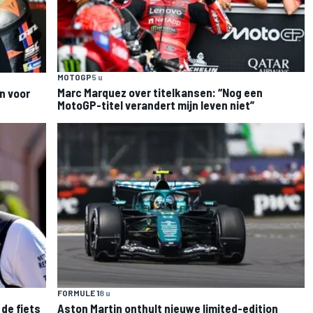
MOTOGP
5 u
Marc Marquez over titelkansen: “Nog een
n voor
MotoGP-titel verandert mijn leven niet”
FORMULE 1
8 u
de fiets
Aston Martin onthult nieuwe limited-edition