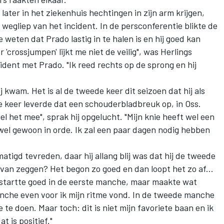
later in het ziekenhuis hechtingen in zijn arm krijgen,
 wegliep van het incident. In de persconferentie blikte de
weten dat Prado lastig in te halen is en hij goed kan
'crossjumpen' lijkt me niet de veilig", was Herlings
cident met Prado. "Ik reed rechts op de sprong en hij
rij kwam. Het is al de tweede keer dit seizoen dat hij als
e keer leverde dat een schouderbladbreuk op, in Oss.
el het mee", sprak hij opgelucht. "Mijn knie heeft wel een
 wel gewoon in orde. Ik zal een paar dagen nodig hebben
tigd tevreden, daar hij allang blij was dat hij de tweede
van zeggen? Het begon zo goed en dan loopt het zo af...
ik startte goed in de eerste manche, maar maakte wat
anche even voor ik mijn ritme vond. In de tweede manche
te doen. Maar toch: dit is niet mijn favoriete baan en ik
t is positief."