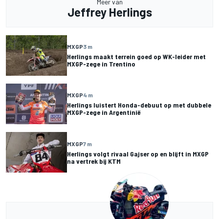
Meer van
Jeffrey Herlings
MXGP
3 m
Herlings maakt terrein goed op WK-leider met
MXGP-zege in Trentino
MXGP
4 m
Herlings luistert Honda-debuut op met dubbele
MXGP-zege in Argentinië
MXGP
7 m
Herlings volgt rivaal Gajser op en blijft in MXGP
na vertrek bij KTM