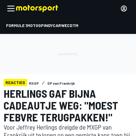
FORMULE 1
MOTOGP
INDYCAR
WEC
DTM
REACTIES
MXGP
GP van Frankrijk
HERLINGS GAF BIJNA
CADEAUTJE WEG: "MOEST
FEBVRE TERUGPAKKEN!"
Voor Jeffrey Herlings dreigde de MXGP van
Frankrijk uit te lopen op een gemiste kans toen hij