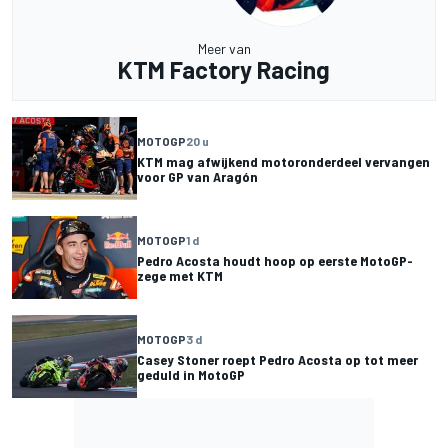
Meer van
KTM Factory Racing
MOTOGP
20 u
KTM mag afwijkend motoronderdeel vervangen
voor GP van Aragón
MOTOGP
1 d
Pedro Acosta houdt hoop op eerste MotoGP-
zege met KTM
MOTOGP
3 d
Casey Stoner roept Pedro Acosta op tot meer
geduld in MotoGP