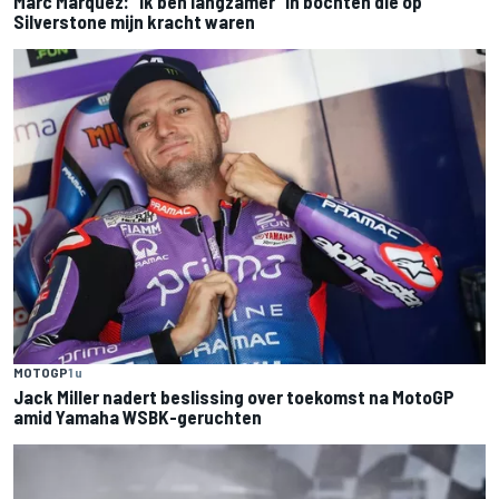
Marc Marquez: “Ik ben langzamer” in bochten die op
Silverstone mijn kracht waren
MOTOGP
1 u
Jack Miller nadert beslissing over toekomst na MotoGP
amid Yamaha WSBK-geruchten