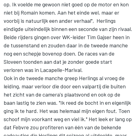
op. Ik voelde me gewoon niet goed op de motor en kon
niet bij Romain komen. Aan het einde wel, maar er
voorbij is natuurlijk een ander verhaal", Herlings
eindigde uiteindelijk binnen een seconde van zijn rivaal.
Beide rijders gingen over WK-leider Tim Gajser heen in
de tussenstand en zouden daar in de tweede manche
nog een schepje bovenop doen. De races van de
Sloveen toonden aan dat je zonder goede start
verloren was in Lacapelle-Marival.
Ook in de tweede manche greep Herlings al vroeg de
leiding, maar verloor die door een valpartij die buiten
het zicht van de camera's plaatsvond en ook op de
baan lastig te zien was. "Ik reed de bocht in en eigenlijk
ging ik te hard. Het was helemaal mijn eigen fout. Toen
schoof mijn voorkant weg en viel ik." Het leek er lang op
dat Febvre zou profiteren van één van de bekende
cadeautjes die Herlings dit seizoen al uitdeelde, maar