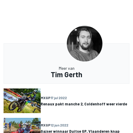
Meer van
Tim Gerth
MXGP
17 jul 2022
Renaux pakt manche 2, Coldenhoff weer vierde
MXGP
12 jun 2022
Gajser winnaar Duitse GP, Vlaanderen knap