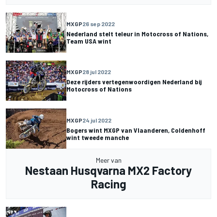
MXGP
26 sep 2022
Nederland stelt teleur in Motocross of Nations,
Team USA wint
MXGP
28 jul 2022
Deze rijders vertegenwoordigen Nederland bij
Motocross of Nations
MXGP
24 jul 2022
Bogers wint MXGP van Vlaanderen, Coldenhoff
wint tweede manche
Meer van
Nestaan Husqvarna MX2 Factory
Racing