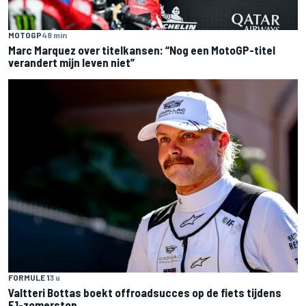
MOTOGP
48 min
Marc Marquez over titelkansen: “Nog een MotoGP-titel
verandert mijn leven niet”
FORMULE 1
3 u
Valtteri Bottas boekt offroadsucces op de fiets tijdens
F1-zomerstop