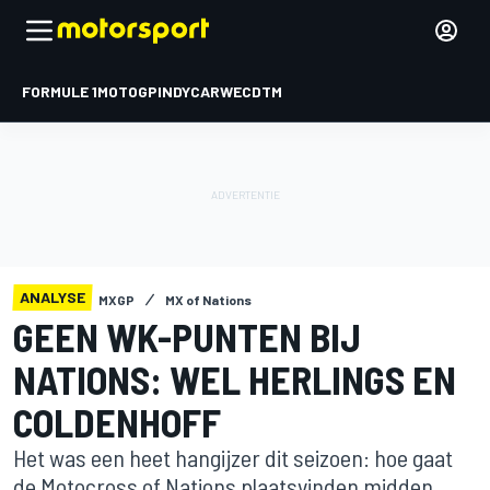
FORMULE 1
MOTOGP
INDYCAR
WEC
DTM
ANALYSE
MXGP
MX of Nations
GEEN WK-PUNTEN BIJ
NATIONS: WEL HERLINGS EN
COLDENHOFF
Het was een heet hangijzer dit seizoen: hoe gaat
de Motocross of Nations plaatsvinden midden