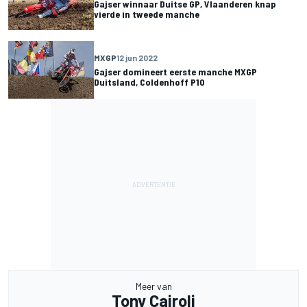
Gajser winnaar Duitse GP, Vlaanderen knap
vierde in tweede manche
MXGP
12 jun 2022
Gajser domineert eerste manche MXGP
Duitsland, Coldenhoff P10
Meer van
Tony Cairoli