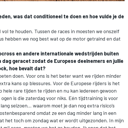
l
eden, was dat conditioneel te doen en hoe vulde je de
oed vol te houden. Tussen de races in moesten we onszelf
us hebben we nog best wat op de motor getraind en dat
ocross en andere internationale wedstrijden buiten
 dag geracet zodat de Europese deelnemers en jullie
ock, hoe bevalt dat?
moeten doen. Voor ons is het beter want we rijden minder
extra kans op blessures. Voor de Europese rijders is het
 hele rare tijden te rijden en nu kan iedereen gewoon
gen is die zaterdag voor niks. Eén tijdtraining is voor
 lang seizoen… waarom moet je dan nog extra risico’s
kostenbesparend omdat ze een dag minder lang in een
gaat het toch om zondag wat er wordt uitgezonden. In mijn
et mij eens, moeten we het zo houden. Ik snap dat het