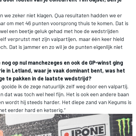
en we zeker niet klagen. Qua resultaten hadden we er
aar om met 46 punten voorsprong thuis te komen. Dat is
jk wel een beetje geluk gehad met hoe de wedstrijden
elf verprutst met zijn valpartijen, maar één keer hield
h. Dat is jammer en zo wil je de punten eigenlijk niet
e nog op nul manchezeges en ook de GP-winst ging
orie in Letland, waar je vaak dominant bent, was het
e te pakken in de laatste wedstrijd?
gooide ik de zege natuurlijk zelf weg door een valpartij.
 dat was toch wel heel fijn. Het is ook een andere baan
en wordt hij steeds harder. Het diepe zand van Kegums is
het eerder hard en ketserig.”