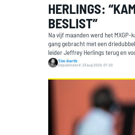
HERLINGS: “KA
BESLIST”
Na vijf maanden werd het MXGP-k
gang gebracht met een driedubbel
leider Jeffrey Herlings terug en voo
Tim Gerth
MOTOGP
Gepubliceerd:
23 aug 2020, 07:20