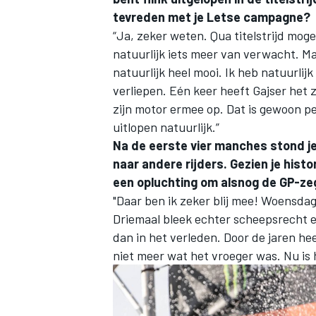
tevreden met je Letse campagne?
“Ja, zeker weten. Qua titelstrijd mog
natuurlijk iets meer van verwacht. M
natuurlijk heel mooi. Ik heb natuurli
verliepen. Eén keer heeft Gajser het z
zijn motor ermee op. Dat is gewoon pec
uitlopen natuurlijk.”
Na de eerste vier manches stond j
naar andere rijders. Gezien je hist
een opluchting om alsnog de GP-zeg
"Daar ben ik zeker blij mee! Woensdag 
Driemaal bleek echter scheepsrecht en
dan in het verleden. Door de jaren he
niet meer wat het vroeger was. Nu is 