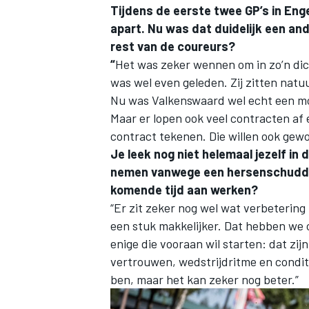
Tijdens de eerste twee GP’s in Eng
apart. Nu was dat duidelijk een and
rest van de coureurs?
“
Het was zeker wennen om in zo’n dich
was wel even geleden. Zij zitten natuur
Nu was Valkenswaard wel echt een m
Maar er lopen ook veel contracten af 
contract tekenen. Die willen ook gew
Je leek nog niet helemaal jezelf in
nemen vanwege een hersenschuddin
komende tijd aan werken?
“Er zit zeker nog wel wat verbetering
een stuk makkelijker. Dat hebben we o
enige die vooraan wil starten: dat zij
vertrouwen, wedstrijdritme en conditi
ben, maar het kan zeker nog beter.”