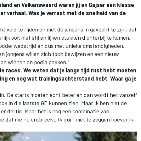
eland en Valkenswaard waren jij en Gajser een klasse
er verhaal. Was je verrast met de snelheid van de
t veld te rijden en met de jongens in gevecht te zijn, dat
lijk ook niet stil en lijken stukken dichterbij te komen.
odderwedstrijd en dus met unieke omstandigheden.
en jongens willen zich toch bewijzen en een nieuw
oon winnen en podia pakken.”
 die races. We weten dat je lange tijd rust hebt moeten
g en nog wat trainingsachterstand hebt. Waar ga je
 in. De starts moeten echt beter en dan wordt het vanzelf
ok in die laatste GP kunnen zien. Maar ik ben niet de
n er dertig. Maar het is nog een combinatie van
e dat me nu ontbreekt. Ik durf niet te zeggen hoever ik