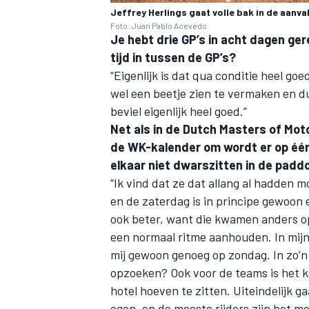
Jeffrey Herlings gaat volle bak in de aanva
Foto: Juan Pablo Acevedo
Je hebt drie GP’s in acht dagen ger
tijd in tussen de GP’s?
“Eigenlijk is dat qua conditie heel g
wel een beetje zien te vermaken en d
beviel eigenlijk heel goed.”
Net als in de Dutch Masters of Mot
de WK-kalender om wordt er op één
elkaar niet dwarszitten in de padd
“Ik vind dat ze dat allang al hadden 
en de zaterdag is in principe gewoon 
ook beter, want die kwamen anders op
een normaal ritme aanhouden. In mijn o
mij gewoon genoeg op zondag. In zo’n
opzoeken? Ook voor de teams is het 
hotel hoeven te zitten. Uiteindelijk 
ogen, en de meeste rijders zijn het m