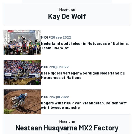
Meer van
Kay De Wolf
MXGP
26 sep 2022
Nederland stelt teleur in Motocross of Nations,
Team USA wint
MXGP
28 jul 2022
Deze rijders vertegenwoordigen Nederland bij
Motocross of Nations
MXGP
24 jul 2022
Bogers wint MXGP van Vlaanderen, Coldenhoff
wint tweede manche
Meer van
Nestaan Husqvarna MX2 Factory