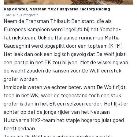
Kay de Wolf, Nestaan MX2 Husqvarna Factory Racing
Foto: Niek Fotografie
Neem de Fransman Thibault Benistant, die als
Europees kampioen werd ingelijfd bij het Yamaha-
fabrieksteam. Ook de Italiaanse runner-up Mattia
Gaudagnini werd opgepikt door een topteam (KTM).
Het leek dan ook een logisch gevolg dat De Wolf juist
een jaartje in het EK zou blijven. Met de wisseling van
de wacht zouden de kansen voor De Wolf een stuk
groter worden.
Inmiddels weten we echter beter, want De Wolf rijdt
toch in het WK, waar de tegenstand toch een stuk
groter is dan in het EK een seizoen eerder. Het lijkt er
echter op dat de jonge rijder van het Nestaan
Husqvarna MX2-team het stapje hogerop juist goed
heeft gedaan.
Toen we De Wolf
vorig seizoen spraken
was hij