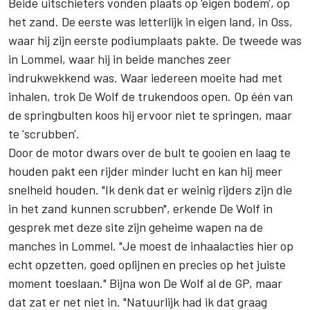
Beide uitschieters vonden plaats op 'eigen bodem', op
het zand. De eerste was letterlijk in eigen land, in Oss,
waar hij
zijn eerste podiumplaats pakte
. De tweede was
in Lommel, waar hij in beide manches zeer
indrukwekkend was. Waar iedereen moeite had met
inhalen, trok De Wolf de trukendoos open. Op één van
de springbulten koos hij ervoor niet te springen, maar
te 'scrubben'.
Door de motor dwars over de bult te gooien en laag te
houden pakt een rijder minder lucht en kan hij meer
snelheid houden. "Ik denk dat er weinig rijders zijn die
in het zand kunnen scrubben", erkende De Wolf in
gesprek met deze site zijn geheime wapen na de
manches in Lommel. "Je moest de inhaalacties hier op
echt opzetten, goed oplijnen en precies op het juiste
moment toeslaan." Bijna won De Wolf al de GP, maar
dat zat er net niet in. "Natuurlijk had ik dat graag