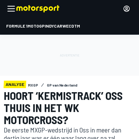
FORMULE 1
MOTOGP
INDYCAR
WEC
DTM
ANALYSE
MXGP
GP van Nederland
HOORT ‘KERMISTRACK’ OSS
THUIS IN HET WK
MOTORCROSS?
De eerste MXGP-wedstrijd in Oss in meer dan
dertig jaar was er één waar lang over na zal