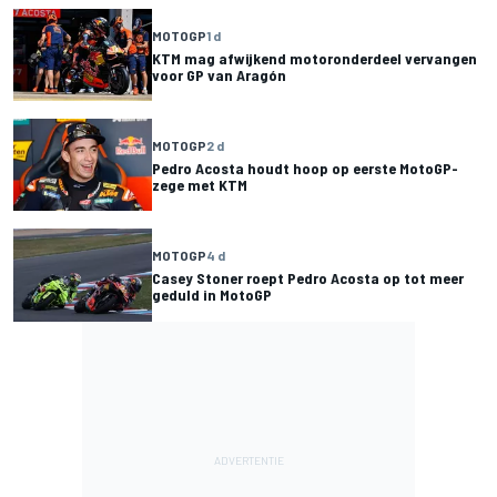
MOTOGP
1 d
KTM mag afwijkend motoronderdeel vervangen
voor GP van Aragón
MOTOGP
2 d
Pedro Acosta houdt hoop op eerste MotoGP-
zege met KTM
MOTOGP
4 d
Casey Stoner roept Pedro Acosta op tot meer
geduld in MotoGP