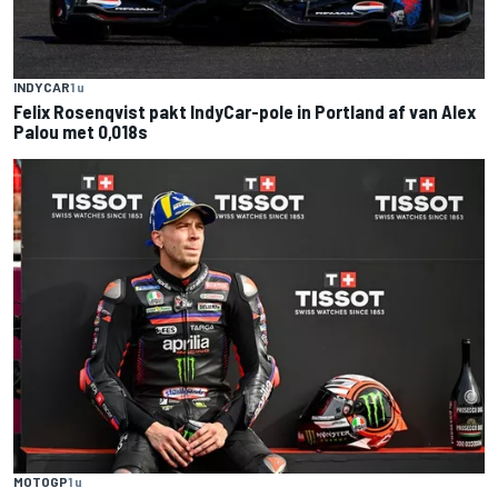
INDYCAR
1 u
Felix Rosenqvist pakt IndyCar-pole in Portland af van Alex
Palou met 0,018s
MOTOGP
1 u