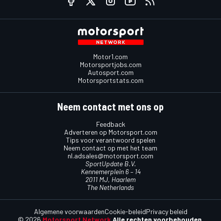
Motor1.com
Motorsportjobs.com
Autosport.com
Motorsportstats.com
Neem contact met ons op
Feedback
Adverteren op Motorsport.com
Tips voor verantwoord spelen
Neem contact op met het team
nl.adsales@motorsport.com
SportUpdate B.V.
Kennemerplein 6 – 14
2011 MJ, Haarlem
The Netherlands
Algemene voorwaarden
Cookie-beleid
Privacy beleid
© 2026
Motorsport Network
Alle rechten voorbehouden.