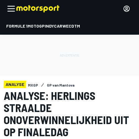
FORMULE 1
MOTOGP
INDYCAR
WEC
DTM
ANALYSE
MXGP
GP van Mantova
ANALYSE: HERLINGS
STRAALDE
ONOVERWINNELIJKHEID UIT
OP FINALEDAG