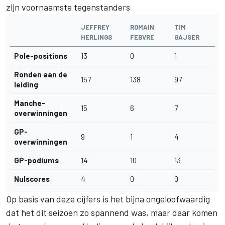
zijn voornaamste tegenstanders
JEFFREY
ROMAIN
TIM
HERLINGS
FEBVRE
GAJSER
Pole-positions
13
0
1
Ronden aan de
157
138
97
leiding
Manche-
15
6
7
overwinningen
GP-
9
1
4
overwinningen
GP-podiums
14
10
13
Nulscores
4
0
0
Op basis van deze cijfers is het bijna ongeloofwaardig
dat het dit seizoen zo spannend was, maar daar komen