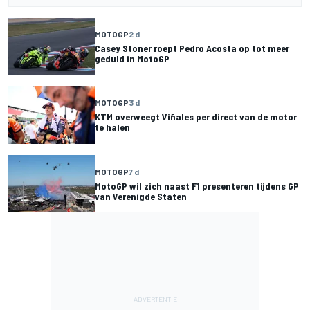
MOTOGP
2 d
Casey Stoner roept Pedro Acosta op tot meer
geduld in MotoGP
MOTOGP
3 d
KTM overweegt Viñales per direct van de motor
te halen
MOTOGP
7 d
MotoGP wil zich naast F1 presenteren tijdens GP
van Verenigde Staten