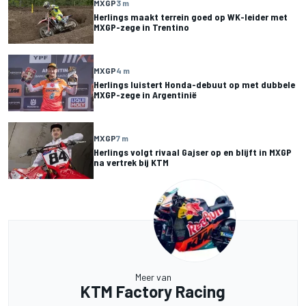
MXGP
3 m
Herlings maakt terrein goed op WK-leider met
MXGP-zege in Trentino
MXGP
4 m
Herlings luistert Honda-debuut op met dubbele
MXGP-zege in Argentinië
MXGP
7 m
Herlings volgt rivaal Gajser op en blijft in MXGP
na vertrek bij KTM
Meer van
KTM Factory Racing