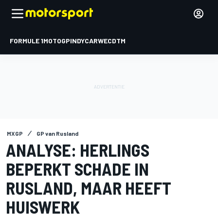
FORMULE 1
MOTOGP
INDYCAR
WEC
DTM
MXGP
GP van Rusland
ANALYSE: HERLINGS
BEPERKT SCHADE IN
RUSLAND, MAAR HEEFT
HUISWERK