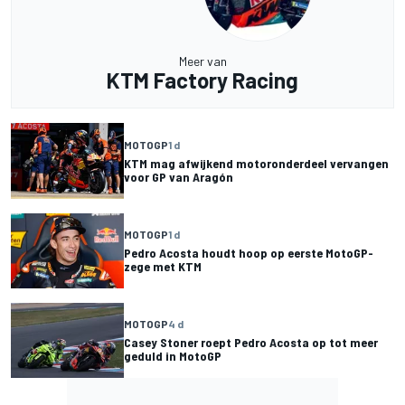
Meer van
KTM Factory Racing
MOTOGP
1 d
KTM mag afwijkend motoronderdeel vervangen
voor GP van Aragón
MOTOGP
1 d
Pedro Acosta houdt hoop op eerste MotoGP-
zege met KTM
MOTOGP
4 d
Casey Stoner roept Pedro Acosta op tot meer
geduld in MotoGP