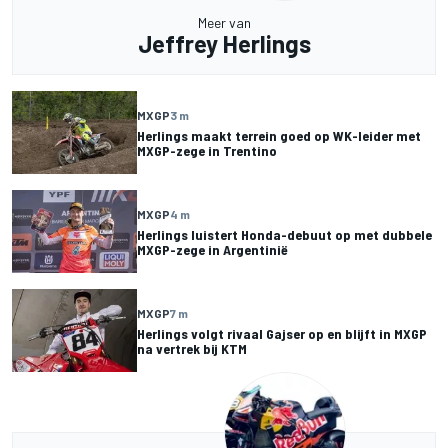
Meer van
Jeffrey Herlings
MXGP
3 m
Herlings maakt terrein goed op WK-leider met
MXGP-zege in Trentino
MXGP
4 m
Herlings luistert Honda-debuut op met dubbele
MXGP-zege in Argentinië
MXGP
7 m
Herlings volgt rivaal Gajser op en blijft in MXGP
na vertrek bij KTM