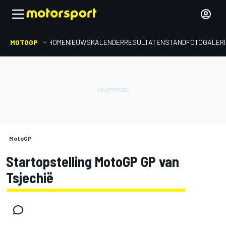
MOTOGP
HOME
NIEUWS
KALENDER
RESULTATEN
STAND
FOTOGALER
MotoGP
Startopstelling MotoGP GP van
Tsjechië