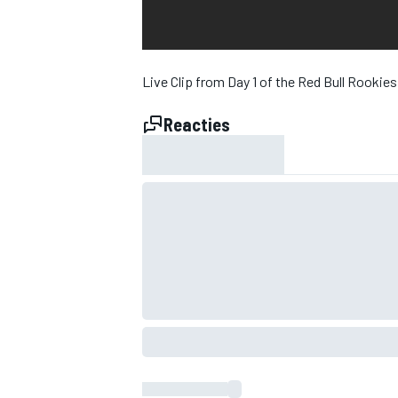
INDYCAR
Live Clip from Day 1 of the Red Bull Rookie
Reacties
WEC
DTM