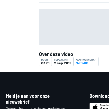
Over deze video
DUUR
GEPLAATST
KAMPIOENSCHAP
03:01
2 sep 2015
MotoGP
Meld je aan voor onze
Download
nieuwsbrief
Ontvang het laatste nieuws, updates en