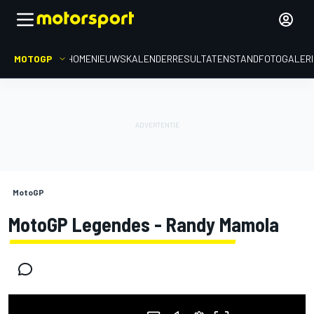
MOTOGP
HOME
NIEUWS
KALENDER
RESULTATEN
STAND
FOTOGALER
MotoGP
MotoGP Legendes - Randy Mamola