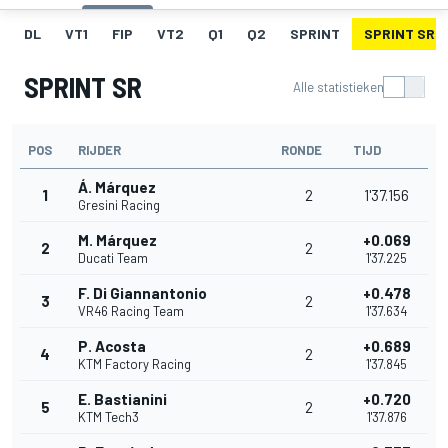
DL
VT1
FIP
VT2
Q1
Q2
SPRINT
SPRINT SR
SPRINT SR
Alle statistieken
POS
RIJDER
RONDE
TIJD
Á. Márquez
1
2
1'37.156
Gresini Racing
M. Márquez
+0.069
2
2
Ducati Team
1'37.225
F. Di Giannantonio
+0.478
3
2
VR46 Racing Team
1'37.634
P. Acosta
+0.689
4
2
KTM Factory Racing
1'37.845
E. Bastianini
+0.720
5
2
KTM Tech3
1'37.876