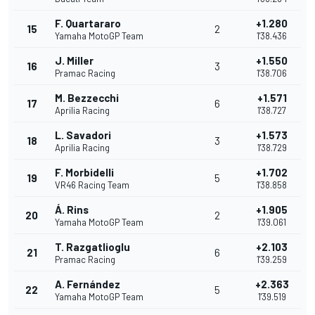
F. Quartararo
+1.280
15
2
Yamaha MotoGP Team
1'38.436
J. Miller
+1.550
16
3
Pramac Racing
1'38.706
M. Bezzecchi
+1.571
17
6
Aprilia Racing
1'38.727
L. Savadori
+1.573
18
3
Aprilia Racing
1'38.729
F. Morbidelli
+1.702
19
5
VR46 Racing Team
1'38.858
Á. Rins
+1.905
20
2
Yamaha MotoGP Team
1'39.061
T. Razgatlioglu
+2.103
21
6
Pramac Racing
1'39.259
A. Fernández
+2.363
22
5
Yamaha MotoGP Team
1'39.519