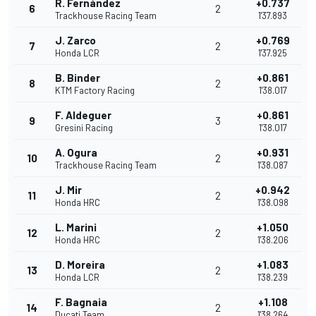
R. Fernández
+0.737
6
2
Trackhouse Racing Team
1'37.893
J. Zarco
+0.769
7
2
Honda LCR
1'37.925
B. Binder
+0.861
8
2
KTM Factory Racing
1'38.017
F. Aldeguer
+0.861
9
3
Gresini Racing
1'38.017
A. Ogura
+0.931
10
2
Trackhouse Racing Team
1'38.087
J. Mir
+0.942
11
2
Honda HRC
1'38.098
L. Marini
+1.050
12
2
Honda HRC
1'38.206
D. Moreira
+1.083
13
2
Honda LCR
1'38.239
F. Bagnaia
+1.108
14
2
Ducati Team
1'38.264