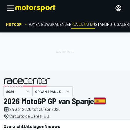
RESULTATEN
MOTOGP
HOME
NIEUWS
KALENDER
STAND
FOTOGALER
GP VAN SPANJE
gepresenteerd door
2026 MotoGP GP van Spanje
24 apr 2026 tot 26 apr 2026
Circuito de Jerez, ES
Overzicht
Uitslagen
Nieuws