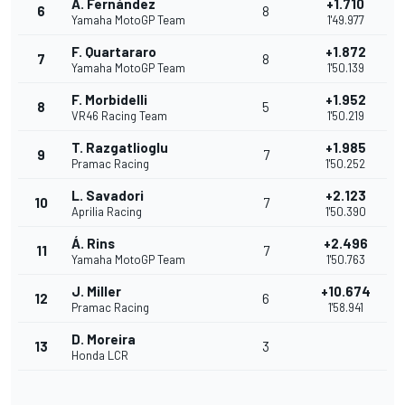
A. Fernández
+1.710
6
8
Yamaha MotoGP Team
1'49.977
F. Quartararo
+1.872
7
8
Yamaha MotoGP Team
1'50.139
F. Morbidelli
+1.952
8
5
VR46 Racing Team
1'50.219
T. Razgatlioglu
+1.985
9
7
Pramac Racing
1'50.252
L. Savadori
+2.123
10
7
Aprilia Racing
1'50.390
Á. Rins
+2.496
11
7
Yamaha MotoGP Team
1'50.763
J. Miller
+10.674
12
6
Pramac Racing
1'58.941
D. Moreira
13
3
Honda LCR