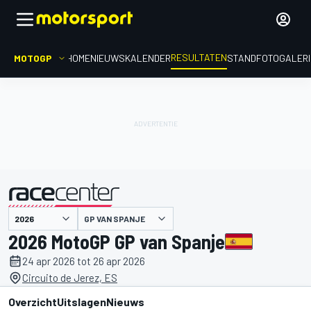
RESULTATEN
MOTOGP
HOME
NIEUWS
KALENDER
STAND
FOTOGALER
GP VAN SPANJE
gepresenteerd door
2026 MotoGP GP van Spanje
24 apr 2026 tot 26 apr 2026
Circuito de Jerez, ES
Overzicht
Uitslagen
Nieuws