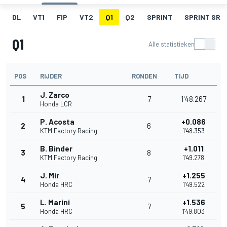
DL
VT1
FIP
VT2
Q1
Q2
SPRINT
SPRINT SR
Q1
Alle statistieken
POS
RIJDER
RONDEN
TIJD
J. Zarco
1
7
1'48.267
Honda LCR
P. Acosta
+0.086
2
6
KTM Factory Racing
1'48.353
B. Binder
+1.011
3
8
KTM Factory Racing
1'49.278
J. Mir
+1.255
4
7
Honda HRC
1'49.522
L. Marini
+1.536
5
7
Honda HRC
1'49.803