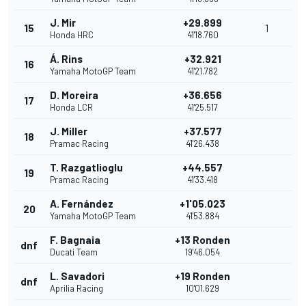
J. Mir
+29.899
15
1
Honda HRC
41'18.760
Á. Rins
+32.921
16
Yamaha MotoGP Team
41'21.782
D. Moreira
+36.656
17
Honda LCR
41'25.517
J. Miller
+37.577
18
Pramac Racing
41'26.438
T. Razgatlioglu
+44.557
19
Pramac Racing
41'33.418
A. Fernández
+1'05.023
20
Yamaha MotoGP Team
41'53.884
F. Bagnaia
+13 Ronden
dnf
Ducati Team
19'46.054
L. Savadori
+19 Ronden
dnf
Aprilia Racing
10'01.629