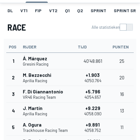
DL
VT1
FIP
VT2
Q1
Q2
SPRINT
SPRINT SR
RACE
Alle statistieken
POS
RIJDER
TIJD
PUNTEN
Á. Márquez
1
40'48.861
25
Gresini Racing
M. Bezzecchi
+1.903
2
20
Aprilia Racing
40'50.764
F. Di Giannantonio
+5.796
3
16
VR46 Racing Team
40'54.657
J. Martín
+9.229
4
13
Aprilia Racing
40'58.090
A. Ogura
+9.891
5
11
Trackhouse Racing Team
40'58.752