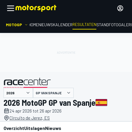
RESULTATEN
MOTOGP
HOME
NIEUWS
KALENDER
STAND
FOTOGALER
GP VAN SPANJE
gepresenteerd door
2026 MotoGP GP van Spanje
24 apr 2026 tot 26 apr 2026
Circuito de Jerez, ES
Overzicht
Uitslagen
Nieuws