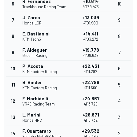
R. Fernández
+10.614
6
10
Trackhouse Racing Team
40'59.475
J. Zarco
+13.039
7
9
Honda LCR
41'01.900
E. Bastianini
+14.411
8
8
KTM Tech3
41'03.272
F. Aldeguer
+19.778
9
7
Gresini Racing
41'08.639
P. Acosta
+22.431
10
6
KTM Factory Racing
41'11.292
B. Binder
+22.799
11
5
KTM Factory Racing
41'11.660
F. Morbidelli
+24.867
12
4
VR46 Racing Team
41'13.728
L. Marini
+26.871
13
3
Honda HRC
41'15.732
F. Quartararo
+29.532
14
2
Yamaha MotoGP Team
41'18.393