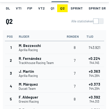
DL
VT1
FIP
VT2
Q1
Q2
SPRINT
SPRINT SR
Q2
Alle statistieken
POS
RIJDER
RONDEN
TIJD
M. Bezzecchi
1
8
1'43.921
Aprilia Racing
R. Fernández
+0.224
2
7
Trackhouse Racing Team
1'44.145
J. Martín
+0.363
3
7
Aprilia Racing
1'44.284
M. Márquez
+0.373
4
7
Ducati Team
1'44.294
F. Aldeguer
+0.392
5
8
Gresini Racing
1'44.313