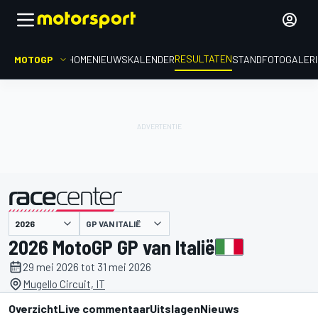
RESULTATEN
MOTOGP
HOME
NIEUWS
KALENDER
STAND
FOTOGALER
GP VAN ITALIË
gepresenteerd door
2026 MotoGP GP van Italië
29 mei 2026 tot 31 mei 2026
Mugello Circuit, IT
Overzicht
Live commentaar
Uitslagen
Nieuws