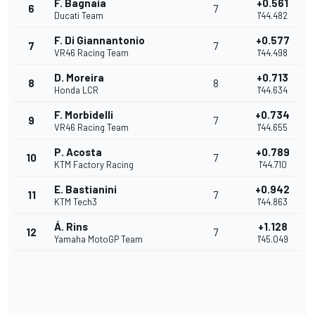
F. Bagnaia
+0.561
6
7
Ducati Team
1'44.482
F. Di Giannantonio
+0.577
7
7
VR46 Racing Team
1'44.498
D. Moreira
+0.713
8
8
Honda LCR
1'44.634
F. Morbidelli
+0.734
9
7
VR46 Racing Team
1'44.655
P. Acosta
+0.789
10
7
KTM Factory Racing
1'44.710
E. Bastianini
+0.942
11
7
KTM Tech3
1'44.863
Á. Rins
+1.128
12
7
Yamaha MotoGP Team
1'45.049