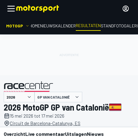
RESULTATEN
MOTOGP
HOME
NIEUWS
KALENDER
STAND
FOTOGALER
GP VAN CATALONIË
gepresenteerd door
2026 MotoGP GP van Catalonië
15 mei 2026 tot 17 mei 2026
Circuit de Barcelona-Catalunya, ES
Overzicht
Live commentaar
Uitslagen
Nieuws