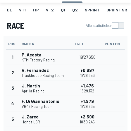
DL
VT1
FIP
VT2
Q1
Q2
SPRINT
SPRINT SR
RACE
Alle statistieken
POS
RIJDER
TIJD
PUNTEN
P. Acosta
1
18'27.656
KTM Factory Racing
R. Fernández
+0.697
2
Trackhouse Racing Team
18'28.353
J. Martín
+1.476
3
Aprilia Racing
18'29.132
F. Di Giannantonio
+1.979
4
VR46 Racing Team
18'29.635
J. Zarco
+2.590
5
Honda LCR
18'30.246