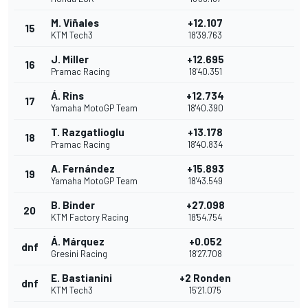
M. Viñales
+12.107
15
KTM Tech3
18'39.763
J. Miller
+12.695
16
Pramac Racing
18'40.351
Á. Rins
+12.734
17
Yamaha MotoGP Team
18'40.390
T. Razgatlioglu
+13.178
18
Pramac Racing
18'40.834
A. Fernández
+15.893
19
Yamaha MotoGP Team
18'43.549
B. Binder
+27.098
20
KTM Factory Racing
18'54.754
Á. Márquez
+0.052
dnf
Gresini Racing
18'27.708
E. Bastianini
+2 Ronden
dnf
KTM Tech3
15'21.075