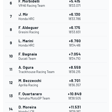
F. Morbidelli
+5.415
6
VR46 Racing Team
18'33.071
J. Mir
+6.130
7
Honda HRC
18'33.786
F. Aldeguer
+6.175
8
Gresini Racing
18'33.831
L. Marini
+6.760
9
Honda HRC
18'34.416
F. Bagnaia
+7.054
10
Ducati Team
18'34.710
A. Ogura
+8.559
11
Trackhouse Racing Team
18'36.215
M. Bezzecchi
+8.701
12
Aprilia Racing
18'36.357
F. Quartararo
+10.849
13
Yamaha MotoGP Team
18'38.505
D. Moreira
+11.531
14
Honda LCR
18'39.187