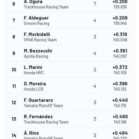
A. Ogura
+0.200
6
7
Trackhouse Racing Team
1'39.936
F. Aldeguer
+0.209
7
4
Gresini Racing
1'39.945
F. Morbidelli
+0.310
8
3
VR46 Racing Team
1'40.046
M. Bezzecchi
+0.361
9
4
Aprilia Racing
1'40.097
L. Marini
+0.372
10
2
Honda HRC
1'40.108
D. Moreira
+0.396
11
4
Honda LCR
1'40.132
F. Quartararo
+0.440
12
3
Yamaha MotoGP Team
1'40.176
R. Fernández
+0.460
13
3
Trackhouse Racing Team
1'40.196
Á. Rins
+0.494
14
3
Yamaha MotoGP Team
1'40.230