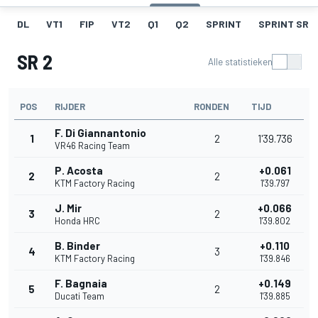
DL
VT1
FIP
VT2
Q1
Q2
SPRINT
SPRINT SR
SR 2
Alle statistieken
POS
RIJDER
RONDEN
TIJD
F. Di Giannantonio
1
2
1'39.736
VR46 Racing Team
P. Acosta
+0.061
2
2
KTM Factory Racing
1'39.797
J. Mir
+0.066
3
2
Honda HRC
1'39.802
B. Binder
+0.110
4
3
KTM Factory Racing
1'39.846
F. Bagnaia
+0.149
5
2
Ducati Team
1'39.885