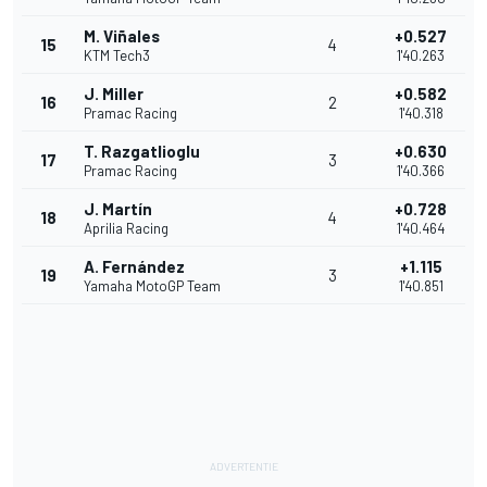
M. Viñales
+0.527
15
4
KTM Tech3
1'40.263
J. Miller
+0.582
16
2
Pramac Racing
1'40.318
T. Razgatlioglu
+0.630
17
3
Pramac Racing
1'40.366
J. Martín
+0.728
18
4
Aprilia Racing
1'40.464
A. Fernández
+1.115
19
3
Yamaha MotoGP Team
1'40.851