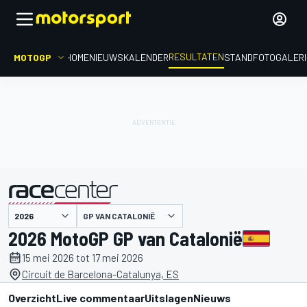
RESULTATEN
MOTOGP
HOME
NIEUWS
KALENDER
STAND
FOTOGALER
GP VAN CATALONIË
gepresenteerd door
2026 MotoGP GP van Catalonië
15 mei 2026 tot 17 mei 2026
Circuit de Barcelona-Catalunya, ES
Overzicht
Live commentaar
Uitslagen
Nieuws