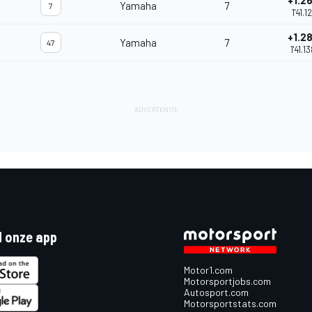
+1.2
Yamaha
7
7
1'41.12
+1.2
Yamaha
7
47
1'41.1
 onze app
Motor1.com
Motorsportjobs.com
Autosport.com
Motorsportstats.com