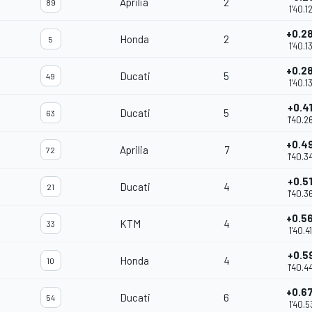
Aprilia
2
89
1'40.1
+0.2
Honda
2
5
1'40.1
+0.2
Ducati
5
49
1'40.1
+0.4
Ducati
5
63
1'40.2
+0.4
Aprilia
7
72
1'40.3
+0.5
Ducati
4
21
1'40.3
+0.5
KTM
4
33
1'40.4
+0.5
Honda
4
10
1'40.4
+0.6
Ducati
6
54
1'40.5