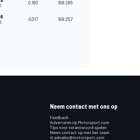
69
0.160
168.285
1
86
0.017
168.257
38
Neem contact met ons op
Feedback
Adverteren op Motorsport.com
Tips voor verantwoord spelen
Neem contact op met het team
nl.adsales@motorsport.com