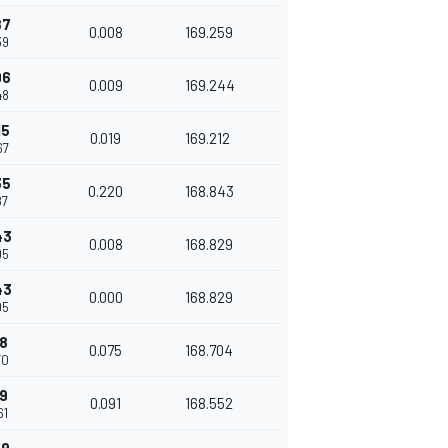
87
0.008
169.259
39
96
0.009
169.244
48
15
0.019
169.212
67
35
0.220
168.843
87
43
0.008
168.829
95
43
0.000
168.829
95
18
0.075
168.704
70
09
0.091
168.552
61