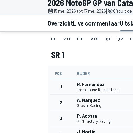
2026 MotoGP GP van Cata
|
15 mei 2026 tot 17 mei 2026
Circuit d
Overzicht
Live commentaar
Uits
DL
VT1
FIP
VT2
Q1
Q2
S
SR 1
MOTOGP
POS
RIJDER
R. Fernández
1
Trackhouse Racing Team
Á. Márquez
2
Gresini Racing
P. Acosta
3
KTM Factory Racing
J. Martín