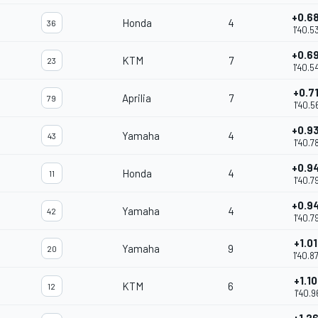
+0.6
Honda
4
36
1'40.5
+0.6
KTM
7
23
1'40.5
+0.7
Aprilia
7
79
1'40.5
+0.9
Yamaha
4
43
1'40.7
+0.9
Honda
4
11
1'40.7
+0.9
Yamaha
4
42
1'40.7
+1.0
Yamaha
9
20
1'40.8
+1.1
KTM
6
12
1'40.9