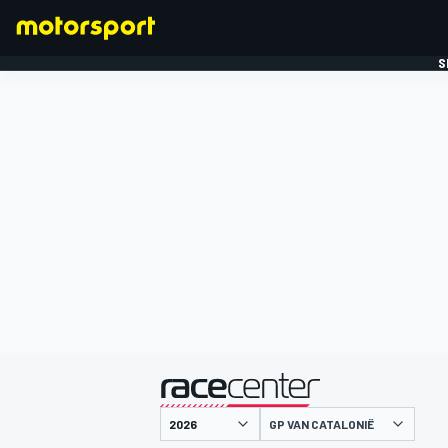
S
FORMULE 1
gepresenteerd door
GP VAN CATALONIË