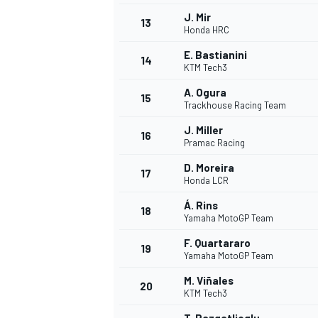
J. Mir
13
Honda HRC
E. Bastianini
14
KTM Tech3
A. Ogura
15
Trackhouse Racing Team
J. Miller
16
Pramac Racing
D. Moreira
17
Honda LCR
Á. Rins
18
Yamaha MotoGP Team
F. Quartararo
19
Yamaha MotoGP Team
M. Viñales
20
KTM Tech3