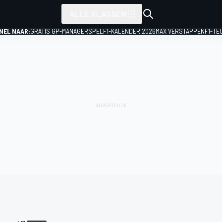
ALLE KLASSEN
NEL NAAR:
GRATIS GP-MANAGERSPEL
F1-KALENDER 2026
MAX VERSTAPPEN
F1-TE