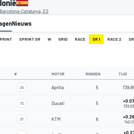
lonië
e Barcelona-Catalunya, ES
lagen
Nieuws
PRINT
SPRINT SR
W
GRID
RACE
SR 1
RACE 2
SR
#
MOTOR
RONDEN
TIJD
Aprilia
5
1'39.8
25
+0.0
Ducati
5
73
1'39.9
+0.2
KTM
6
37
1'40.1
+0.2