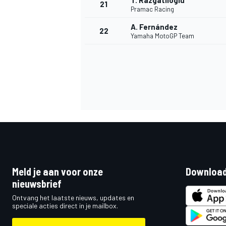
T. Razgatlioglu
21
Pramac Racing
A. Fernández
22
Yamaha MotoGP Team
Meld je aan voor onze
Download
nieuwsbrief
Ontvang het laatste nieuws, updates en
speciale acties direct in je mailbox.