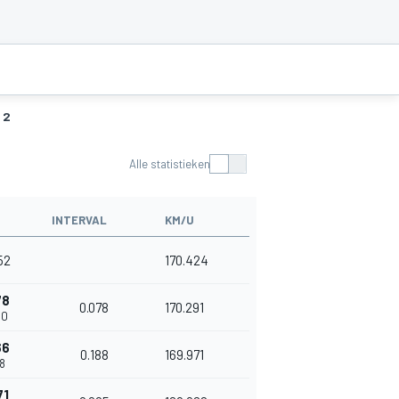
 2
Alle statistieken
INTERVAL
KM/U
52
170.424
78
0.078
170.291
30
66
0.188
169.971
18
71