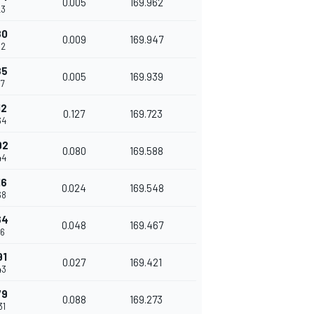
0.005
169.962
23
80
0.009
169.947
32
85
0.005
169.939
37
12
0.127
169.723
64
92
0.080
169.588
44
16
0.024
169.548
68
64
0.048
169.467
16
91
0.027
169.421
43
79
0.088
169.273
31