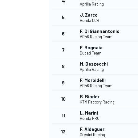
4
Aprilia Racing
J. Zarco
5
Honda LCR
INDYCAR
F. Di Giannantonio
6
VR46 Racing Team
F. Bagnaia
7
Ducati Team
M. Bezzecchi
8
Aprilia Racing
F. Morbidelli
9
VR46 Racing Team
B. Binder
10
KTM Factory Racing
L. Marini
11
WEC
DTM
Honda HRC
F. Aldeguer
12
Gresini Racing