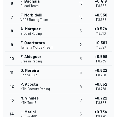
F. Bagnaia
+0.419
6
10
Ducati Team
1'18.555
F. Morbidelli
+0.530
7
15
VR46 Racing Team
1'18.666
Á. Márquez
+0.574
8
5
Gresini Racing
1'18.710
F. Quartararo
+0.591
9
2
Yamaha MotoGP Team
1'18.727
F. Aldeguer
+0.599
10
6
Gresini Racing
1'18.735
D. Moreira
+0.622
11
5
Honda LCR
1'18.758
P. Acosta
+0.652
12
4
KTM Factory Racing
1'18.788
M. Viñales
+0.722
13
7
KTM Tech3
1'18.858
L. Marini
+0.734
14
5
Honda HRC
1'18.870