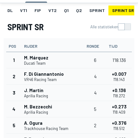
DL
VT1
FIP
VT2
Q1
Q2
SPRINT
SPRINT SR
SPRINT SR
Alle statistieken
POS
RIJDER
RONDE
TIJD
M. Márquez
1
6
1'18.136
Ducati Team
F. Di Giannantonio
+0.007
2
4
VR46 Racing Team
1'18.143
J. Martín
+0.136
3
4
Aprilia Racing
1'18.272
M. Bezzecchi
+0.273
4
5
Aprilia Racing
1'18.409
A. Ogura
+0.376
5
2
Trackhouse Racing Team
1'18.512