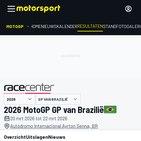
RESULTATEN
MOTOGP
HOME
NIEUWS
KALENDER
STAND
FOTOGALER
GP VAN BRAZILIË
gepresenteerd door
2026 MotoGP GP van Brazilië
20 mrt 2026 tot 22 mrt 2026
Autódromo Internacional Ayrton Senna, BR
Overzicht
Uitslagen
Nieuws