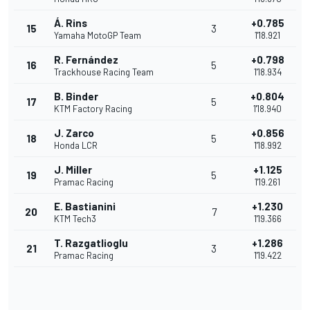
Á. Rins
+0.785
15
3
Yamaha MotoGP Team
1'18.921
R. Fernández
+0.798
16
5
Trackhouse Racing Team
1'18.934
B. Binder
+0.804
17
5
KTM Factory Racing
1'18.940
J. Zarco
+0.856
18
5
Honda LCR
1'18.992
J. Miller
+1.125
19
5
Pramac Racing
1'19.261
E. Bastianini
+1.230
20
7
KTM Tech3
1'19.366
T. Razgatlioglu
+1.286
21
3
Pramac Racing
1'19.422