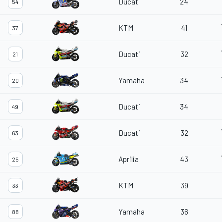
Ducati
24
54
KTM
41
37
Ducati
32
21
Yamaha
34
20
Ducati
34
49
Ducati
32
63
Aprilia
43
25
KTM
39
33
Yamaha
36
88