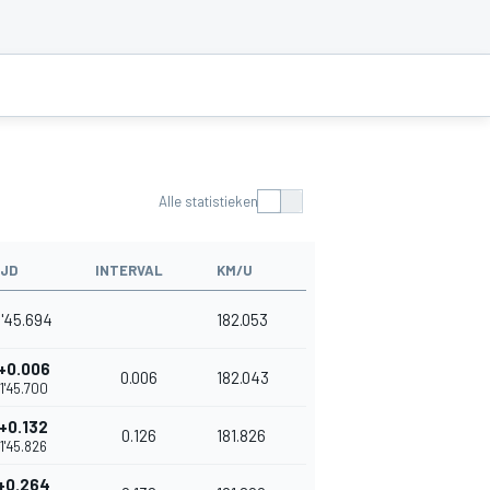
Alle statistieken
IJD
INTERVAL
KM/U
1'45.694
182.053
+0.006
0.006
182.043
1'45.700
+0.132
0.126
181.826
1'45.826
+0.264