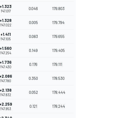
+1.323
0.046
179.803
1'47.017
+1.328
0.005
179.794
1'47.022
+1.411
0.083
179.655
1'47.105
+1.560
0.149
179.405
1'47.254
+1.736
0.176
179.111
1'47.430
+2.086
0.350
178.530
1'47.780
+2.138
0.052
178.444
1'47.832
+2.259
0.121
178.244
1'47.953