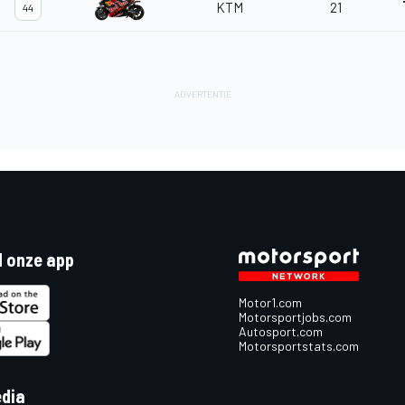
KTM
21
44
 onze app
Motor1.com
Motorsportjobs.com
Autosport.com
Motorsportstats.com
edia