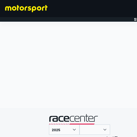
S
FORMULE 1
gepresenteerd door