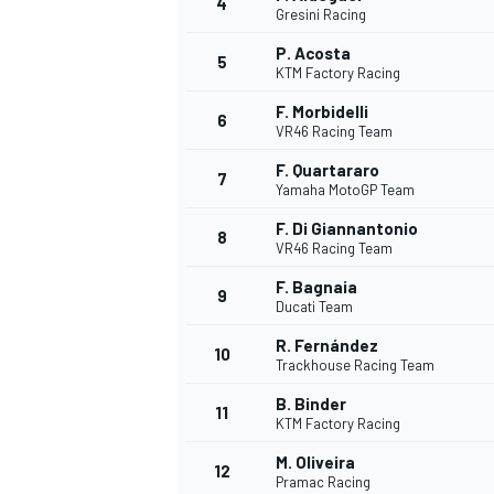
4
Gresini Racing
P. Acosta
5
KTM Factory Racing
INDYCAR
F. Morbidelli
6
VR46 Racing Team
F. Quartararo
7
Yamaha MotoGP Team
F. Di Giannantonio
8
VR46 Racing Team
F. Bagnaia
9
Ducati Team
R. Fernández
10
Trackhouse Racing Team
B. Binder
11
WEC
DTM
KTM Factory Racing
M. Oliveira
12
Pramac Racing