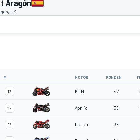
st Aragón
agon, ES
#
MOTOR
RONDEN
T
KTM
47
12
Aprilia
39
72
Ducati
38
93