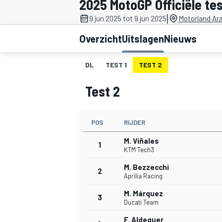
2025 MotoGP Officiële te
|
9 jun 2025 tot 9 jun 2025
Motorland Ar
Overzicht
Uitslagen
Nieuws
DL
TEST 1
TEST 2
Test 2
MOTOGP
POS
RIJDER
M. Viñales
1
KTM Tech3
M. Bezzecchi
2
Aprilia Racing
M. Márquez
3
Ducati Team
F. Aldeguer