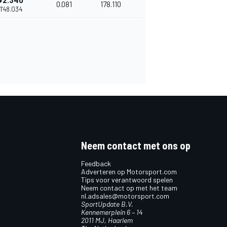
+2.340
0.081
178.110
1'48.034
Neem contact met ons op
Feedback
Adverteren op Motorsport.com
Tips voor verantwoord spelen
Neem contact op met het team
nl.adsales@motorsport.com
SportUpdate B.V.
Kennemerplein 6 – 14
2011 MJ, Haarlem