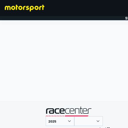
S
FORMULE 1
gepresenteerd door