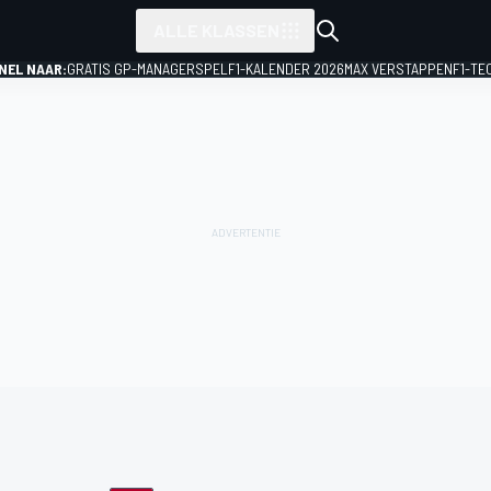
ALLE KLASSEN
NEL NAAR:
GRATIS GP-MANAGERSPEL
F1-KALENDER 2026
MAX VERSTAPPEN
F1-TE