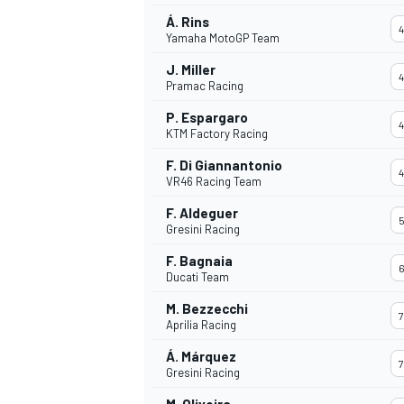
Á. Rins
4
Yamaha MotoGP Team
J. Miller
4
Pramac Racing
P. Espargaro
4
KTM Factory Racing
F. Di Giannantonio
4
VR46 Racing Team
F. Aldeguer
5
Gresini Racing
F. Bagnaia
6
Ducati Team
M. Bezzecchi
7
Aprilia Racing
Á. Márquez
7
Gresini Racing