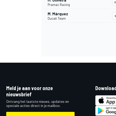
M. Oliveira
8
Pramac Racing
M. Márquez
9
Ducati Team
Meld je aan voor onze
Download
nieuwsbrief
Ontvang het laatste nieuws, updates en
speciale acties direct in je mailbox.