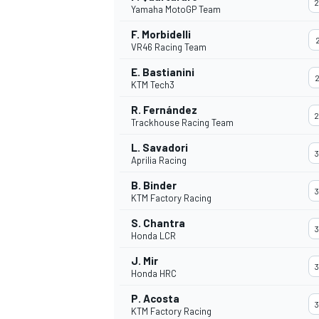
2
Yamaha MotoGP Team
F. Morbidelli
2
VR46 Racing Team
INDYCAR
E. Bastianini
2
KTM Tech3
R. Fernández
2
Trackhouse Racing Team
L. Savadori
3
Aprilia Racing
B. Binder
3
KTM Factory Racing
S. Chantra
3
Honda LCR
J. Mir
3
WEC
DTM
Honda HRC
P. Acosta
3
KTM Factory Racing