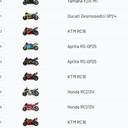
Yamaha YZR-M1
0
Ducati Desmosedici GP24
1
KTM RC16
3
Aprilia RS-GP25
5
Aprilia RS-GP25
2
KTM RC16
3
Honda RC213V
5
Honda RC213V
6
KTM RC16
7