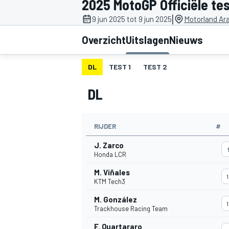
2025 MotoGP Officiële te
|
9 jun 2025 tot 9 jun 2025
Motorland Ar
Overzicht
Uitslagen
Nieuws
DL
TEST 1
TEST 2
DL
MOTOGP
RIJDER
#
J. Zarco
Honda LCR
M. Viñales
1
KTM Tech3
M. González
1
Trackhouse Racing Team
F. Quartararo