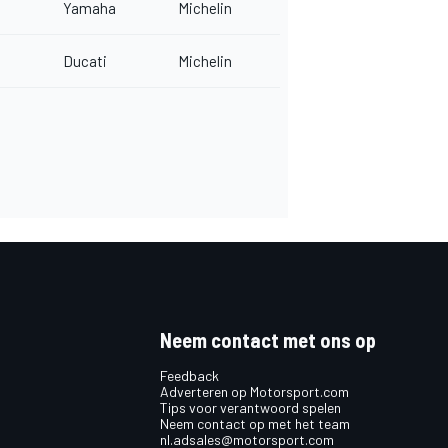
Yamaha
Michelin
Ducati
Michelin
Neem contact met ons op
Feedback
Adverteren op Motorsport.com
Tips voor verantwoord spelen
Neem contact op met het team
nl.adsales@motorsport.com