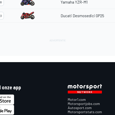
Yamaha YZR-M1
8
Ducati Desmosedici GP25
3
 onze app
Motor1.com
Motorsportjobs.com
Autosport.com
Motorsportstats.com