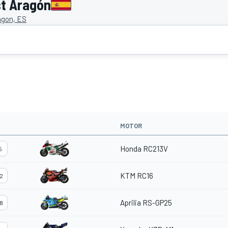
st Aragón
agon, ES
MOTOR
Honda RC213V
5
KTM RC16
2
Aprilia RS-GP25
8