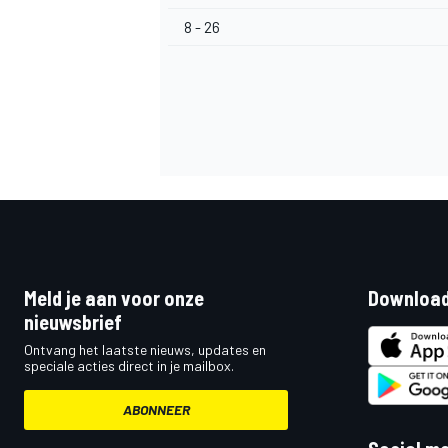
8 - 26
Meld je aan voor onze
Download
nieuwsbrief
Ontvang het laatste nieuws, updates en
speciale acties direct in je mailbox.
ABONNEER