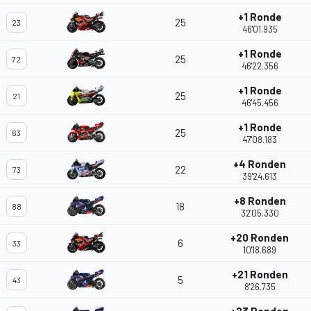
+1 Ronde
25
23
46'01.935
+1 Ronde
25
72
46'22.356
+1 Ronde
25
21
46'45.456
+1 Ronde
25
63
47'08.183
+4 Ronden
22
73
39'24.613
+8 Ronden
18
88
32'05.330
+20 Ronden
6
33
10'18.689
+21 Ronden
5
43
8'26.735