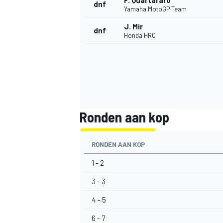
F. Quartararo
dnf
Yamaha MotoGP Team
J. Mir
dnf
Honda HRC
Ronden aan kop
RONDEN AAN KOP
1 - 2
3 - 3
4 - 5
6 - 7