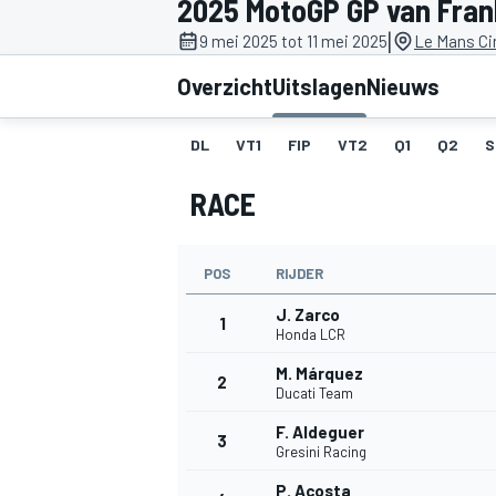
2025 MotoGP GP van Fran
|
9 mei 2025 tot 11 mei 2025
Le Mans Cir
Overzicht
Uitslagen
Nieuws
DL
VT1
FIP
VT2
Q1
Q2
S
RACE
MOTOGP
POS
RIJDER
J. Zarco
1
Honda LCR
M. Márquez
2
Ducati Team
F. Aldeguer
3
Gresini Racing
P. Acosta