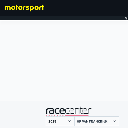
S
FORMULE 1
gepresenteerd door
GP VAN FRANKRIJK