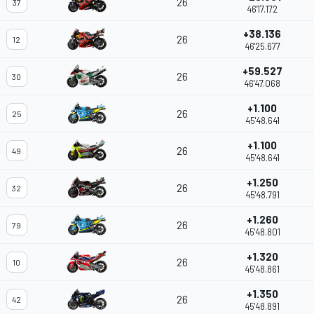
26
37
46'17.172
+38.136
26
12
46'25.677
+59.527
26
30
46'47.068
+1.100
26
25
45'48.641
+1.100
26
49
45'48.641
+1.250
26
32
45'48.791
+1.260
26
79
45'48.801
+1.320
26
10
45'48.861
+1.350
26
42
45'48.891