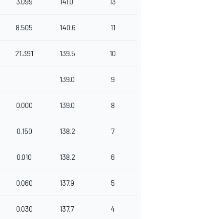
3.099
141.0
13
8.505
140.6
11
21.391
139.5
10
139.0
9
0.000
139.0
8
0.150
138.2
7
0.010
138.2
6
0.060
137.9
5
0.030
137.7
4