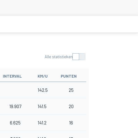
Alle statistieken
INTERVAL
KM/U
PUNTEN
142.5
25
19.907
141.5
20
6.625
141.2
16