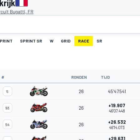
krijk
cuit Bugatti, FR
PRINT
SPRINT SR
W
GRID
RACE
SR
#
RONDEN
TIJD
26
45'47.541
5
+19.907
26
93
46'07.448
+26.532
26
54
46'14.073
+29.631