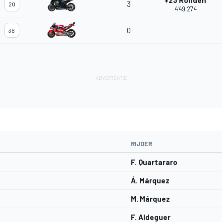
+23 Ronden
3
20
4'49.274
0
36
RIJDER
F. Quartararo
Á. Márquez
M. Márquez
F. Aldeguer