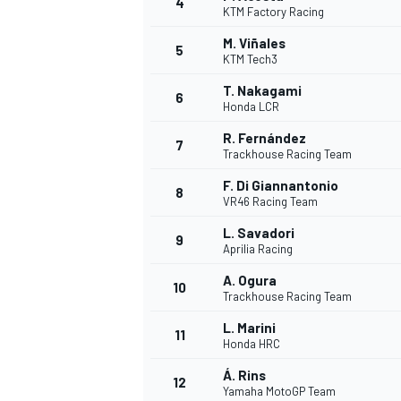
4
KTM Factory Racing
M. Viñales
5
KTM Tech3
INDYCAR
T. Nakagami
6
Honda LCR
R. Fernández
7
Trackhouse Racing Team
F. Di Giannantonio
8
VR46 Racing Team
L. Savadori
9
Aprilia Racing
A. Ogura
10
Trackhouse Racing Team
L. Marini
11
WEC
DTM
Honda HRC
Á. Rins
12
Yamaha MotoGP Team