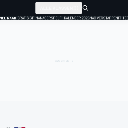
ALLE KLASSEN
NEL NAAR:
GRATIS GP-MANAGERSPEL
F1-KALENDER 2026
MAX VERSTAPPEN
F1-TE