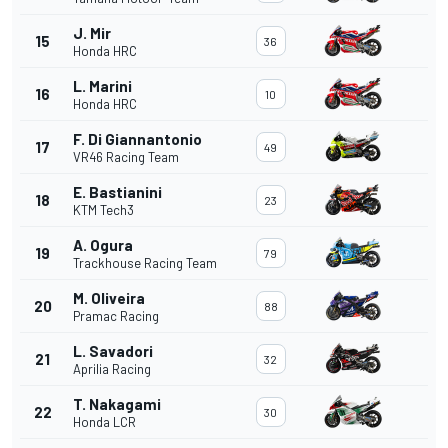
J. Mir
15
36
Honda HRC
L. Marini
16
10
Honda HRC
F. Di Giannantonio
17
49
VR46 Racing Team
E. Bastianini
18
23
KTM Tech3
A. Ogura
19
79
Trackhouse Racing Team
M. Oliveira
20
88
Pramac Racing
L. Savadori
21
32
Aprilia Racing
T. Nakagami
22
30
Honda LCR