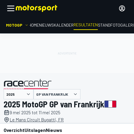
RESULTATEN
MOTOGP
HOME
NIEUWS
KALENDER
STAND
FOTOGALER
GP VAN FRANKRIJK
gepresenteerd door
2025 MotoGP GP van Frankrijk
9 mei 2025 tot 11 mei 2025
Le Mans Circuit Bugatti, FR
Overzicht
Uitslagen
Nieuws