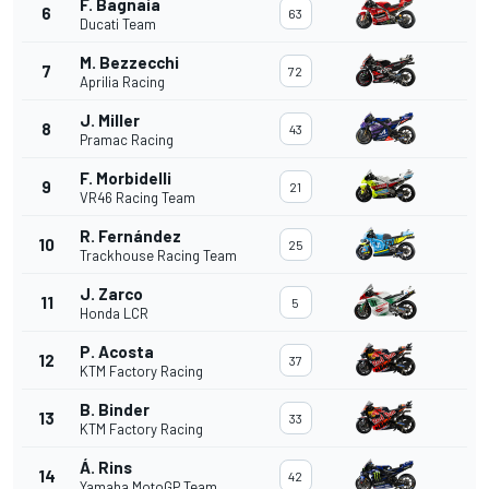
F. Bagnaia
6
63
Ducati Team
M. Bezzecchi
7
72
Aprilia Racing
J. Miller
8
43
Pramac Racing
F. Morbidelli
9
21
VR46 Racing Team
R. Fernández
10
25
Trackhouse Racing Team
J. Zarco
11
5
Honda LCR
P. Acosta
12
37
KTM Factory Racing
B. Binder
13
33
KTM Factory Racing
Á. Rins
14
42
Yamaha MotoGP Team