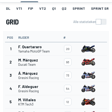
DL
VT1
FIP
VT2
Q1
Q2
SPRINT
SPRINT SR
GRID
Alle statistieken
POS
RIJDER
#
F. Quartararo
1
20
Yamaha MotoGP Team
M. Márquez
2
93
Ducati Team
Á. Márquez
3
73
Gresini Racing
F. Aldeguer
4
54
Gresini Racing
M. Viñales
5
12
KTM Tech3