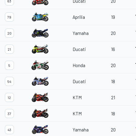
Ducati
20
63
Aprilia
19
79
Yamaha
20
20
Ducati
16
21
Honda
20
5
Ducati
18
54
KTM
21
12
KTM
18
37
Yamaha
20
43