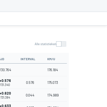
Alle statistieken
IJD
INTERVAL
KM/U
1'30.764
176.184
+0.576
0.576
175.073
1'31.340
+0.620
0.044
174.989
1'31.384
+0.633