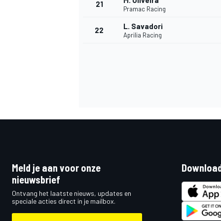
M. Oliveira
21
Pramac Racing
L. Savadori
22
Aprilia Racing
Meld je aan voor onze
Download
nieuwsbrief
Ontvang het laatste nieuws, updates en
speciale acties direct in je mailbox.