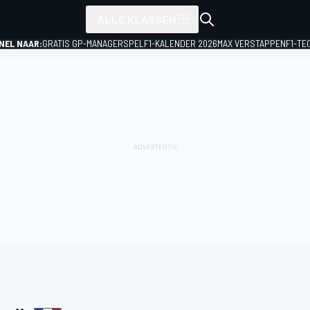
ALLE KLASSEN
NEL NAAR:
GRATIS GP-MANAGERSPEL
F1-KALENDER 2026
MAX VERSTAPPEN
F1-TE