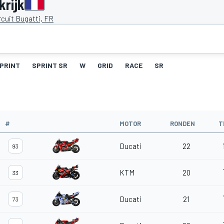
krijk
cuit Bugatti, FR
PRINT
SPRINT SR
W
GRID
RACE
SR
#
MOTOR
RONDEN
T
Ducati
22
93
KTM
20
33
Ducati
21
73