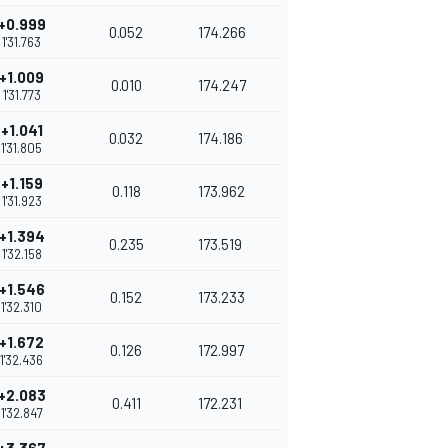
+0.999
0.052
174.266
1'31.763
+1.009
0.010
174.247
1'31.773
+1.041
0.032
174.186
1'31.805
+1.159
0.118
173.962
1'31.923
+1.394
0.235
173.519
1'32.158
+1.546
0.152
173.233
1'32.310
+1.672
0.126
172.997
1'32.436
+2.083
0.411
172.231
1'32.847