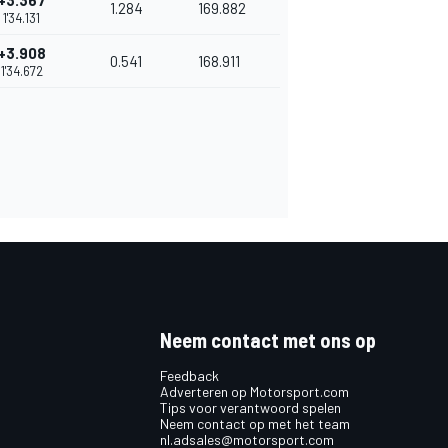
+3.367
1.284
169.882
1'34.131
+3.908
0.541
168.911
1'34.672
Neem contact met ons op
Feedback
Adverteren op Motorsport.com
Tips voor verantwoord spelen
Neem contact op met het team
nl.adsales@motorsport.com