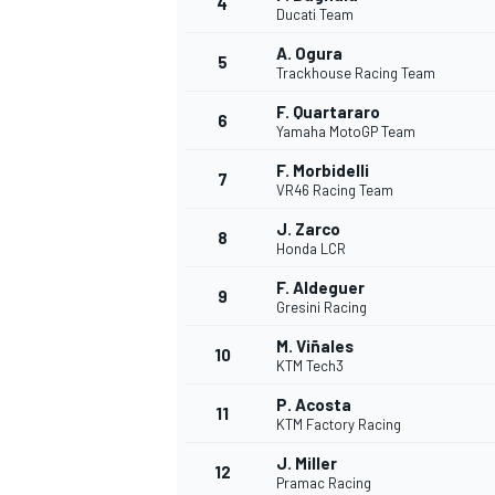
4
Ducati Team
A. Ogura
5
Trackhouse Racing Team
INDYCAR
F. Quartararo
6
Yamaha MotoGP Team
F. Morbidelli
7
VR46 Racing Team
J. Zarco
8
Honda LCR
F. Aldeguer
9
Gresini Racing
M. Viñales
10
KTM Tech3
P. Acosta
11
WEC
DTM
KTM Factory Racing
J. Miller
12
Pramac Racing