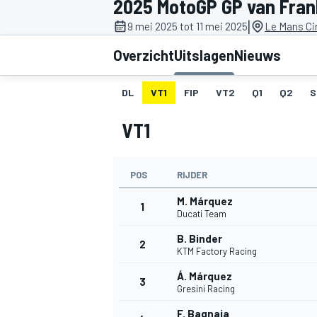
2025 MotoGP GP van Fran
|
9 mei 2025 tot 11 mei 2025
Le Mans Cir
Overzicht
Uitslagen
Nieuws
DL
VT1
FIP
VT2
Q1
Q2
S
VT1
MOTOGP
POS
RIJDER
M. Márquez
1
Ducati Team
B. Binder
2
KTM Factory Racing
Á. Márquez
3
Gresini Racing
F. Bagnaia