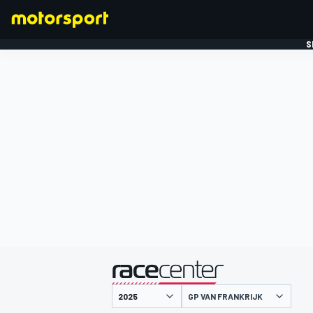
S
FORMULE 1
gepresenteerd door
GP VAN FRANKRIJK