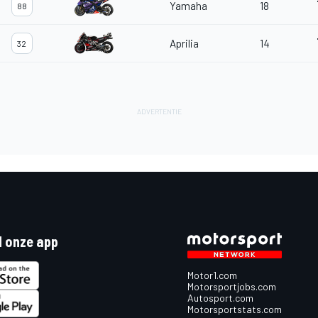
Yamaha
18
88
Aprilia
14
32
 onze app
Motor1.com
Motorsportjobs.com
Autosport.com
Motorsportstats.com