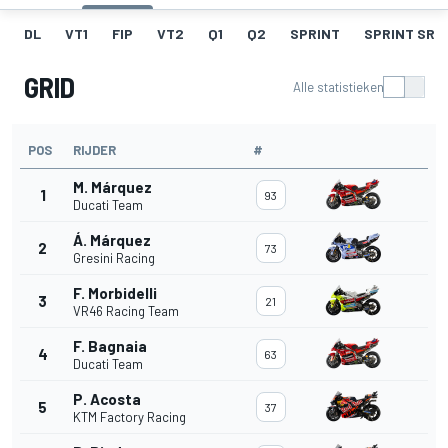
DL
VT1
FIP
VT2
Q1
Q2
SPRINT
SPRINT SR
GRID
Alle statistieken
POS
RIJDER
#
M. Márquez
1
93
Ducati Team
Á. Márquez
2
73
Gresini Racing
F. Morbidelli
3
21
VR46 Racing Team
F. Bagnaia
4
63
Ducati Team
P. Acosta
5
37
KTM Factory Racing