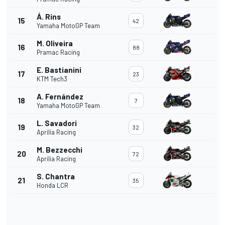
Á. Rins
15
42
Yamaha MotoGP Team
M. Oliveira
16
88
Pramac Racing
E. Bastianini
17
23
KTM Tech3
A. Fernández
18
7
Yamaha MotoGP Team
L. Savadori
19
32
Aprilia Racing
M. Bezzecchi
20
72
Aprilia Racing
S. Chantra
21
35
Honda LCR