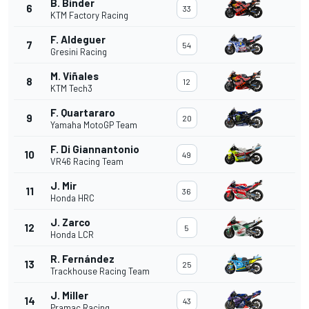
B. Binder
6
33
KTM Factory Racing
F. Aldeguer
7
54
Gresini Racing
M. Viñales
8
12
KTM Tech3
F. Quartararo
9
20
Yamaha MotoGP Team
F. Di Giannantonio
10
49
VR46 Racing Team
J. Mir
11
36
Honda HRC
J. Zarco
12
5
Honda LCR
R. Fernández
13
25
Trackhouse Racing Team
J. Miller
14
43
Pramac Racing