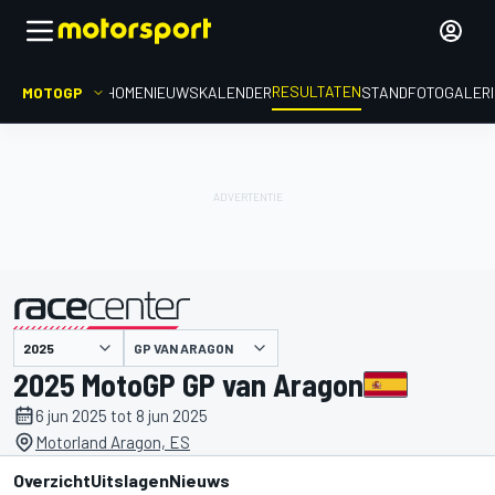
RESULTATEN
MOTOGP
HOME
NIEUWS
KALENDER
STAND
FOTOGALER
GP VAN ARAGON
gepresenteerd door
2025 MotoGP GP van Aragon
6 jun 2025 tot 8 jun 2025
Motorland Aragon, ES
Overzicht
Uitslagen
Nieuws