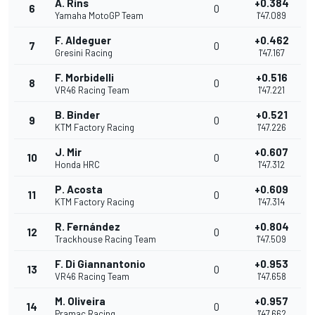
Á. Rins
+0.384
6
0
Yamaha MotoGP Team
1'47.089
F. Aldeguer
+0.462
7
0
Gresini Racing
1'47.167
F. Morbidelli
+0.516
8
0
VR46 Racing Team
1'47.221
B. Binder
+0.521
9
0
KTM Factory Racing
1'47.226
J. Mir
+0.607
10
0
Honda HRC
1'47.312
P. Acosta
+0.609
11
0
KTM Factory Racing
1'47.314
R. Fernández
+0.804
12
0
Trackhouse Racing Team
1'47.509
F. Di Giannantonio
+0.953
13
0
VR46 Racing Team
1'47.658
M. Oliveira
+0.957
14
0
Pramac Racing
1'47.662