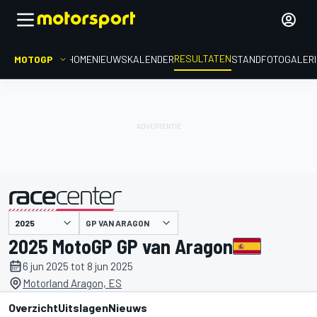
RESULTATEN
MOTOGP
HOME
NIEUWS
KALENDER
STAND
FOTOGALER
GP VAN ARAGON
gepresenteerd door
2025 MotoGP GP van Aragon
6 jun 2025 tot 8 jun 2025
Motorland Aragon, ES
Overzicht
Uitslagen
Nieuws