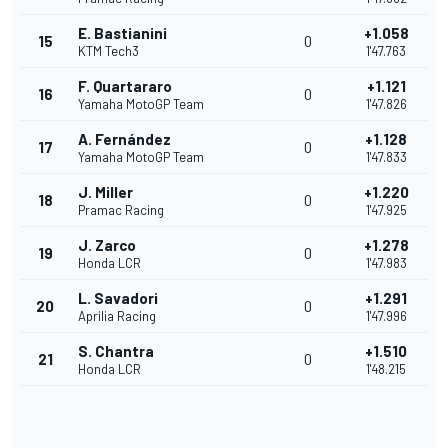
E. Bastianini
+1.058
15
0
KTM Tech3
1'47.763
F. Quartararo
+1.121
16
0
Yamaha MotoGP Team
1'47.826
A. Fernández
+1.128
17
0
Yamaha MotoGP Team
1'47.833
J. Miller
+1.220
18
0
Pramac Racing
1'47.925
J. Zarco
+1.278
19
0
Honda LCR
1'47.983
L. Savadori
+1.291
20
0
Aprilia Racing
1'47.996
S. Chantra
+1.510
21
0
Honda LCR
1'48.215