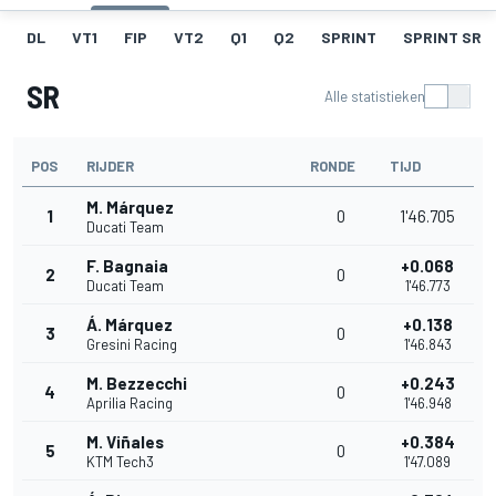
DL
VT1
FIP
VT2
Q1
Q2
SPRINT
SPRINT SR
SR
Alle statistieken
POS
RIJDER
RONDE
TIJD
M. Márquez
1
0
1'46.705
Ducati Team
F. Bagnaia
+0.068
2
0
Ducati Team
1'46.773
Á. Márquez
+0.138
3
0
Gresini Racing
1'46.843
M. Bezzecchi
+0.243
4
0
Aprilia Racing
1'46.948
M. Viñales
+0.384
5
0
KTM Tech3
1'47.089