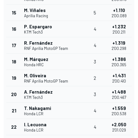
M. Viñales
+1.110
15
5
Aprilia Racing
2'00.089
P. Espargaro
+1.232
16
4
KTM Tech3
2'00.211
R. Fernández
+1.319
17
4
RNF Aprilia MotoGP Team
2'00.298
M. Márquez
+1.386
18
3
Honda HRC
2'00.365
M. Oliveira
+1.431
19
2
RNF Aprilia MotoGP Team
2'00.410
A. Fernández
+1.488
20
3
KTM Tech3
2'00.467
T. Nakagami
+1.559
21
4
Honda LCR
2'00.538
I. Lecuona
+2.050
22
4
Honda LCR
2'01.029