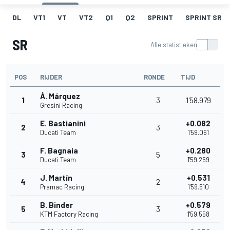
DL
VT1
VT
VT2
Q1
Q2
SPRINT
SPRINT SR
SR
Alle statistieken
POS
RIJDER
RONDE
TIJD
Á. Márquez
1
3
1'58.979
Gresini Racing
E. Bastianini
+0.082
2
3
Ducati Team
1'59.061
F. Bagnaia
+0.280
3
5
Ducati Team
1'59.259
J. Martín
+0.531
4
2
Pramac Racing
1'59.510
B. Binder
+0.579
5
3
KTM Factory Racing
1'59.558