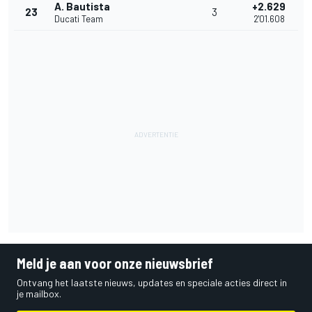
A. Bautista
+2.629
23
3
Ducati Team
2'01.608
Meld je aan voor onze nieuwsbrief
Ontvang het laatste nieuws, updates en speciale acties direct in
je mailbox.