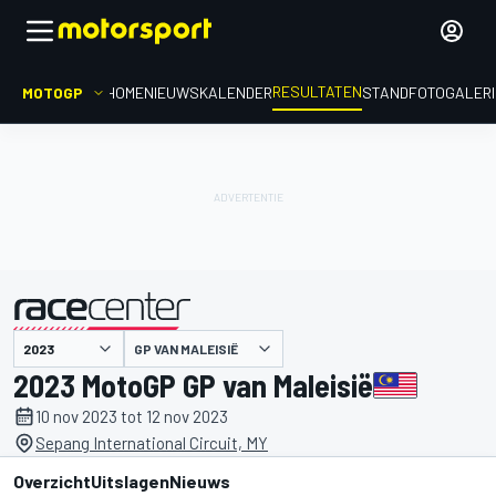
RESULTATEN
MOTOGP
HOME
NIEUWS
KALENDER
STAND
FOTOGALER
GP VAN MALEISIË
gepresenteerd door
2023 MotoGP GP van Maleisië
10 nov 2023 tot 12 nov 2023
Sepang International Circuit, MY
Overzicht
Uitslagen
Nieuws