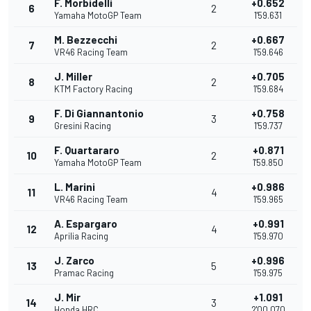
F. Morbidelli
+0.652
6
2
Yamaha MotoGP Team
1'59.631
M. Bezzecchi
+0.667
7
2
VR46 Racing Team
1'59.646
J. Miller
+0.705
8
2
KTM Factory Racing
1'59.684
F. Di Giannantonio
+0.758
9
3
Gresini Racing
1'59.737
F. Quartararo
+0.871
10
2
Yamaha MotoGP Team
1'59.850
L. Marini
+0.986
11
4
VR46 Racing Team
1'59.965
A. Espargaro
+0.991
12
4
Aprilia Racing
1'59.970
J. Zarco
+0.996
13
5
Pramac Racing
1'59.975
J. Mir
+1.091
14
3
Honda HRC
2'00.070