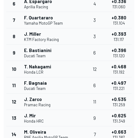
A. Espargaro
+0.336
6
4
Aprilia Racing
1'31.060
F. Quartararo
+0.380
7
3
Yamaha MotoGP Team
1'31.104
J. Miller
+0.393
8
3
KTM Factory Racing
1'31.117
E. Bastianini
+0.396
9
6
Ducati Team
1'31.120
T. Nakagami
+0.468
10
12
Honda LCR
1'31.192
F. Bagnaia
+0.497
11
6
Ducati Team
1'31.221
J. Zarco
+0.535
12
11
Pramac Racing
1'31.259
J. Mir
+0.625
13
9
Honda HRC
1'31.349
M. Oliveira
+0.663
14
7
RNF Aprilia MotoGP Team
1'31.387