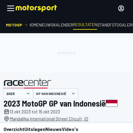
RESULTATEN
MOTOGP
HOME
NIEUWS
KALENDER
STAND
FOTOGALER
GP VAN INDONESIË
gepresenteerd door
2023 MotoGP GP van Indonesië
13 okt 2023 tot 15 okt 2023
Mandalika International Street Circuit, ID
Overzicht
Uitslagen
Nieuws
Video's