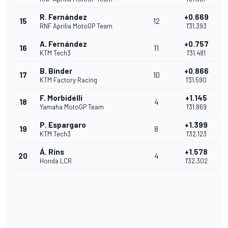
R. Fernández
+0.669
15
12
RNF Aprilia MotoGP Team
1'31.393
A. Fernández
+0.757
16
11
KTM Tech3
1'31.481
B. Binder
+0.866
17
10
KTM Factory Racing
1'31.590
F. Morbidelli
+1.145
18
4
Yamaha MotoGP Team
1'31.869
P. Espargaro
+1.399
19
8
KTM Tech3
1'32.123
Á. Rins
+1.578
20
4
Honda LCR
1'32.302