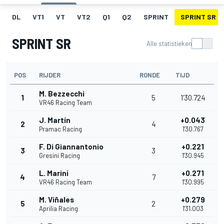
DL
VT1
VT
VT2
Q1
Q2
SPRINT
SPRINT SR
SPRINT SR
Alle statistieken
POS
RIJDER
RONDE
TIJD
M. Bezzecchi
1
5
1'30.724
VR46 Racing Team
J. Martín
+0.043
2
4
Pramac Racing
1'30.767
F. Di Giannantonio
+0.221
3
3
Gresini Racing
1'30.945
L. Marini
+0.271
4
7
VR46 Racing Team
1'30.995
M. Viñales
+0.279
5
2
Aprilia Racing
1'31.003