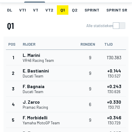
DL
VT1
VT
VT2
Q1
Q2
SPRINT
SPRINT SR
Q1
Alle statistieken
POS
RIJDER
RONDEN
TIJD
L. Marini
1
9
1'30.383
VR46 Racing Team
E. Bastianini
+0.144
2
9
Ducati Team
1'30.527
F. Bagnaia
+0.243
3
9
Ducati Team
1'30.626
J. Zarco
+0.330
4
6
Pramac Racing
1'30.713
F. Morbidelli
+0.346
5
9
Yamaha MotoGP Team
1'30.729