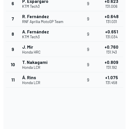
P. Espargaro
+0.623
6
9
KTM Tech3
1'31.006
R. Fernández
+0.648
7
9
RNF Aprilia MotoGP Team
1'31.031
A. Fernández
+0.651
8
9
KTM Tech3
1'31.034
J. Mir
+0.760
9
9
Honda HRC
1'31.143
T. Nakagami
+0.809
10
9
Honda LCR
1'31.192
Á. Rins
+1.075
11
9
Honda LCR
1'31.458