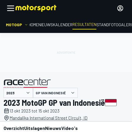
RESULTATEN
MOTOGP
HOME
NIEUWS
KALENDER
STAND
FOTOGALER
GP VAN INDONESIË
gepresenteerd door
2023 MotoGP GP van Indonesië
13 okt 2023 tot 15 okt 2023
Mandalika International Street Circuit, ID
Overzicht
Uitslagen
Nieuws
Video's