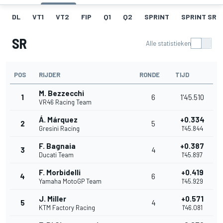
DL
VT1
VT2
FIP
Q1
Q2
SPRINT
SPRINT SR
SR
Alle statistieken
POS
RIJDER
RONDE
TIJD
M. Bezzecchi
1
6
1'45.510
VR46 Racing Team
Á. Márquez
+0.334
2
5
Gresini Racing
1'45.844
F. Bagnaia
+0.387
3
4
Ducati Team
1'45.897
F. Morbidelli
+0.419
4
6
Yamaha MotoGP Team
1'45.929
J. Miller
+0.571
5
4
KTM Factory Racing
1'46.081