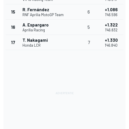
R. Fernández
+1.086
15
6
RNF Aprilia MotoGP Team
1'46.596
A. Espargaro
+1.322
16
5
Aprilia Racing
1'46.832
T. Nakagami
+1.330
17
7
Honda LCR
1'46.840