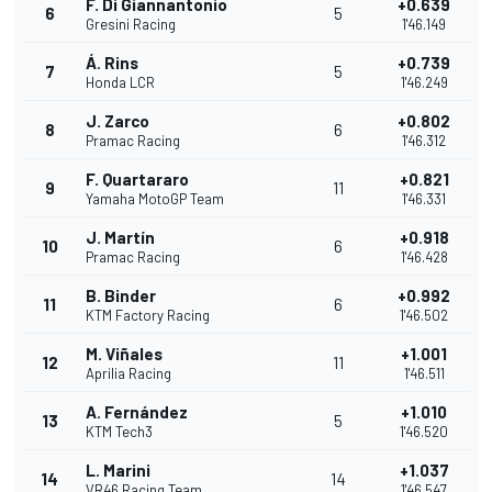
F. Di Giannantonio
+0.639
6
5
Gresini Racing
1'46.149
Á. Rins
+0.739
7
5
Honda LCR
1'46.249
J. Zarco
+0.802
8
6
Pramac Racing
1'46.312
F. Quartararo
+0.821
9
11
Yamaha MotoGP Team
1'46.331
J. Martín
+0.918
10
6
Pramac Racing
1'46.428
B. Binder
+0.992
11
6
KTM Factory Racing
1'46.502
M. Viñales
+1.001
12
11
Aprilia Racing
1'46.511
A. Fernández
+1.010
13
5
KTM Tech3
1'46.520
L. Marini
+1.037
14
14
VR46 Racing Team
1'46.547