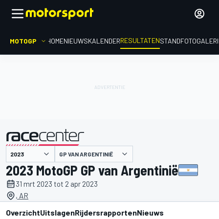
RESULTATEN
MOTOGP
HOME
NIEUWS
KALENDER
STAND
FOTOGALER
GP VAN ARGENTINIË
gepresenteerd door
2023 MotoGP GP van Argentinië
31 mrt 2023 tot 2 apr 2023
, AR
Overzicht
Uitslagen
Rijdersrapporten
Nieuws