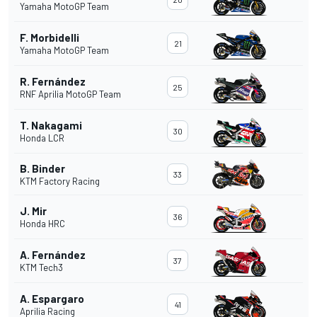
Yamaha MotoGP Team
F. Morbidelli
21
Yamaha MotoGP Team
R. Fernández
25
RNF Aprilia MotoGP Team
T. Nakagami
30
Honda LCR
B. Binder
33
KTM Factory Racing
J. Mir
36
Honda HRC
A. Fernández
37
KTM Tech3
A. Espargaro
41
Aprilia Racing