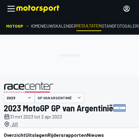
RESULTATEN
MOTOGP
HOME
NIEUWS
KALENDER
STAND
FOTOGALER
GP VAN ARGENTINIË
gepresenteerd door
2023 MotoGP GP van Argentinië
31 mrt 2023 tot 2 apr 2023
, AR
Overzicht
Uitslagen
Rijdersrapporten
Nieuws