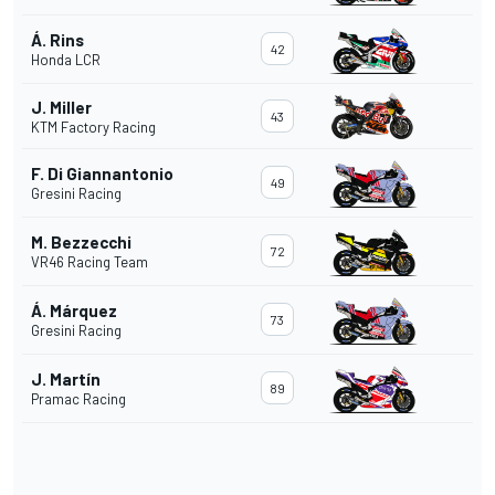
Á. Rins
42
Honda LCR
J. Miller
43
KTM Factory Racing
F. Di Giannantonio
49
Gresini Racing
M. Bezzecchi
72
VR46 Racing Team
Á. Márquez
73
Gresini Racing
J. Martín
89
Pramac Racing