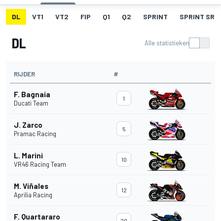
DL
VT1
VT2
FIP
Q1
Q2
SPRINT
SPRINT SR
DL
Alle statistieken
RIJDER
#
F. Bagnaia
1
Ducati Team
J. Zarco
5
Pramac Racing
L. Marini
10
VR46 Racing Team
M. Viñales
12
Aprilia Racing
F. Quartararo
20