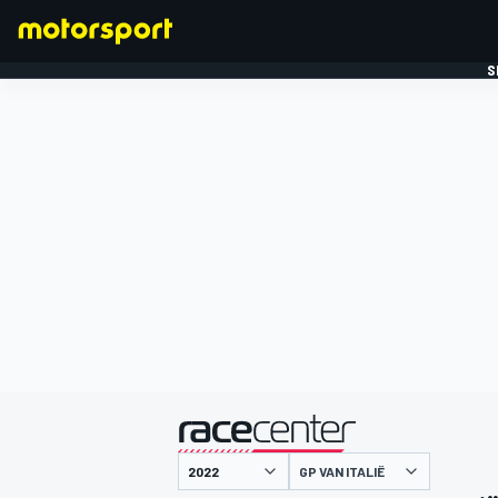
S
FORMULE 1
gepresenteerd door
GP VAN ITALIË