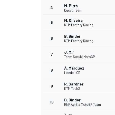
M. Pirro
4
Ducati Team
M. Oliveira
INDYCAR
5
KTM Factory Racing
B. Binder
6
KTM Factory Racing
J. Mir
7
Team Suzuki MotoGP
Á. Márquez
8
Honda LCR
R. Gardner
9
KTM Tech3
WEC
DTM
D. Binder
10
RNF Aprilia MotoGP Team