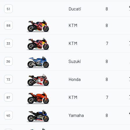
Ducati
8
51
KTM
8
88
KTM
7
33
Suzuki
8
36
Honda
8
73
KTM
7
87
Yamaha
8
40