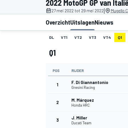
2022 MotoGP GP van Itali
|
27 mei 2022 tot 29 mei 2022
Mugello C
Overzicht
Uitslagen
Nieuws
DL
VT1
VT2
VT3
VT4
Q1
Q1
MOTOGP
POS
RIJDER
F. Di Giannantonio
1
Gresini Racing
M. Márquez
2
Honda HRC
J. Miller
3
Ducati Team