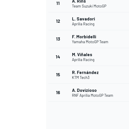
Á. Rins
11
Team Suzuki MotoGP
L. Savadori
12
Aprilia Racing
F. Morbidelli
13
Yamaha MotoGP Team
M. Viñales
14
Aprilia Racing
R. Fernández
15
KTM Tech3
A. Dovizioso
16
RNF Aprilia MotoGP Team