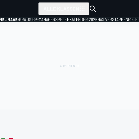
ALLE KLASSEN
NEL NAAR:
GRATIS GP-MANAGERSPEL
F1-KALENDER 2026
MAX VERSTAPPEN
F1-TE