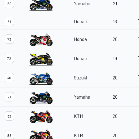
Yamaha
21
20
Ducati
16
51
Honda
20
73
Ducati
19
72
Suzuki
20
36
Yamaha
20
21
KTM
20
33
KTM
20
88