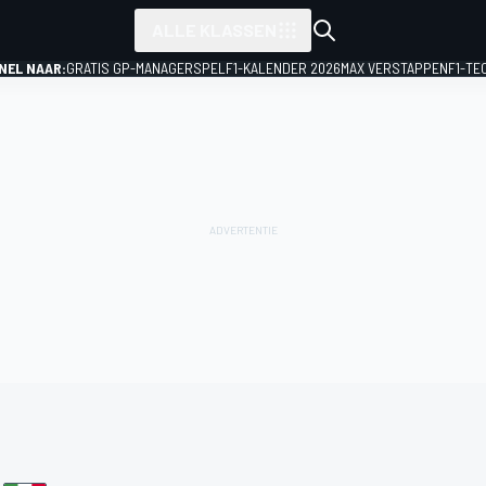
ALLE KLASSEN
NEL NAAR:
GRATIS GP-MANAGERSPEL
F1-KALENDER 2026
MAX VERSTAPPEN
F1-TE