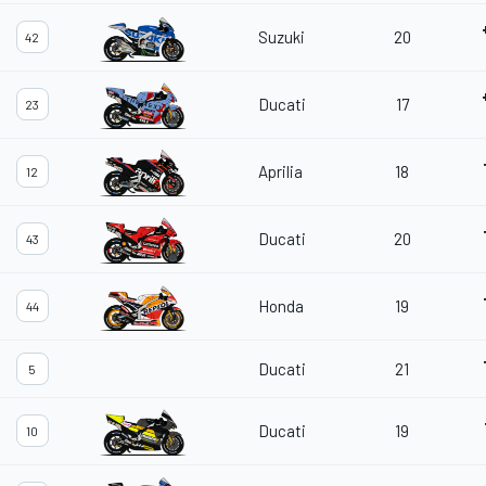
Suzuki
20
42
Ducati
17
23
Aprilia
18
12
Ducati
20
43
Honda
19
44
Ducati
21
5
Ducati
19
10