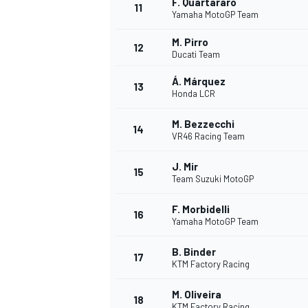
F. Quartararo
11
Yamaha MotoGP Team
M. Pirro
12
Ducati Team
Á. Márquez
13
Honda LCR
M. Bezzecchi
14
VR46 Racing Team
J. Mir
15
Team Suzuki MotoGP
F. Morbidelli
16
Yamaha MotoGP Team
B. Binder
17
KTM Factory Racing
M. Oliveira
18
KTM Factory Racing