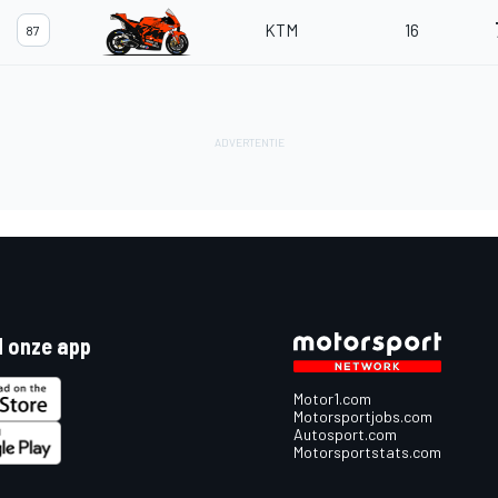
KTM
16
87
 onze app
Motor1.com
Motorsportjobs.com
Autosport.com
Motorsportstats.com