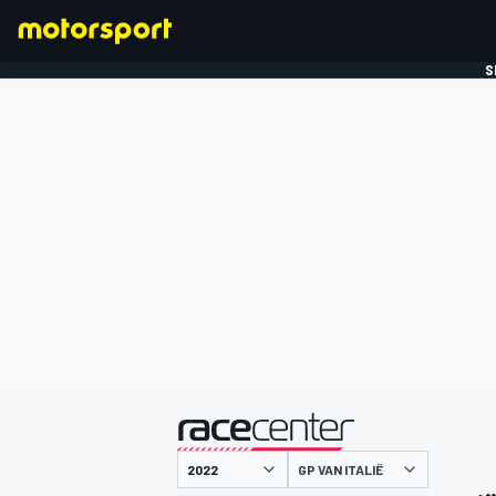
S
FORMULE 1
gepresenteerd door
GP VAN ITALIË