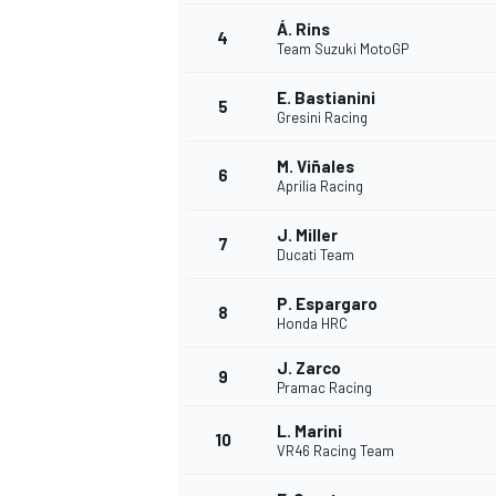
Á. Rins
4
Team Suzuki MotoGP
INDYCAR
E. Bastianini
5
Gresini Racing
M. Viñales
6
Aprilia Racing
J. Miller
7
Ducati Team
P. Espargaro
8
Honda HRC
J. Zarco
9
Pramac Racing
WEC
DTM
L. Marini
10
VR46 Racing Team