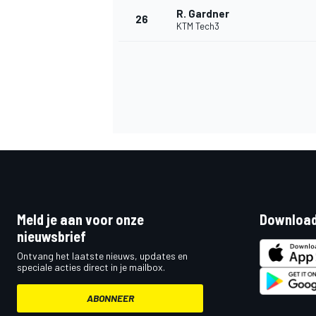
R. Gardner
26
KTM Tech3
Meld je aan voor onze
Download
nieuwsbrief
Ontvang het laatste nieuws, updates en
speciale acties direct in je mailbox.
ABONNEER