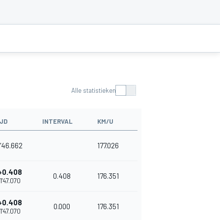
Alle statistieken
IJD
INTERVAL
KM/U
1'46.662
177.026
+0.408
0.408
176.351
1'47.070
+0.408
0.000
176.351
1'47.070