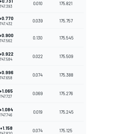
+0.731
0.010
175.821
1'47.393
+0.770
0.039
175.757
1'47.432
+0.900
0.130
175.545
1'47.562
+0.922
0.022
175.509
1'47.584
+0.996
0.074
175.388
1'47.658
+1.065
0.069
175.276
1'47.727
+1.084
0.019
175.245
1'47.746
+1.158
0.074
175.125
1'47.820