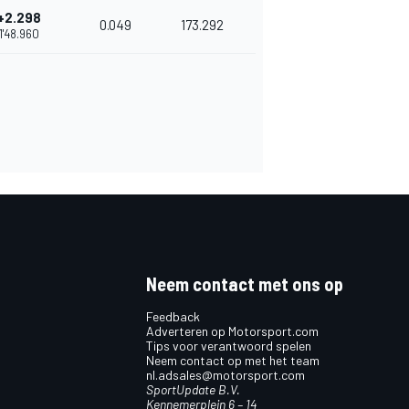
+2.298
0.049
173.292
1'48.960
Neem contact met ons op
Feedback
Adverteren op Motorsport.com
Tips voor verantwoord spelen
Neem contact op met het team
nl.adsales@motorsport.com
SportUpdate B.V.
Kennemerplein 6 – 14