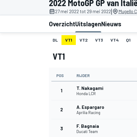
2022 MotoGP GP van Itali
|
27 mei 2022 tot 29 mei 2022
Mugello C
Overzicht
Uitslagen
Nieuws
DL
VT1
VT2
VT3
VT4
Q1
VT1
MOTOGP
POS
RIJDER
T. Nakagami
1
Honda LCR
A. Espargaro
2
Aprilia Racing
F. Bagnaia
3
Ducati Team