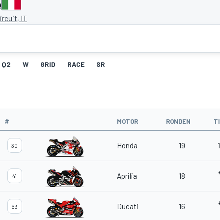
ë
ircuit, IT
Q2
W
GRID
RACE
SR
#
MOTOR
RONDEN
T
Honda
19
30
Aprilia
18
41
Ducati
16
63