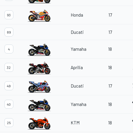
Honda
17
93
Ducati
17
89
Yamaha
18
4
Aprilia
18
32
Ducati
17
49
Yamaha
18
40
KTM
18
25