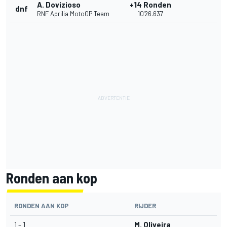
A. Dovizioso
+14 Ronden
dnf
RNF Aprilia MotoGP Team
10'26.637
Ronden aan kop
RONDEN AAN KOP
RIJDER
1 - 1
M. Oliveira