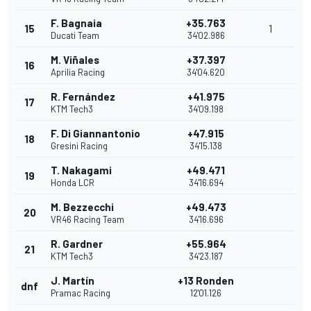
F. Bagnaia
+35.763
15
1
Ducati Team
34'02.986
M. Viñales
+37.397
16
Aprilia Racing
34'04.620
R. Fernández
+41.975
17
KTM Tech3
34'09.198
F. Di Giannantonio
+47.915
18
Gresini Racing
34'15.138
T. Nakagami
+49.471
19
Honda LCR
34'16.694
M. Bezzecchi
+49.473
20
VR46 Racing Team
34'16.696
R. Gardner
+55.964
21
KTM Tech3
34'23.187
J. Martín
+13 Ronden
dnf
Pramac Racing
12'01.126