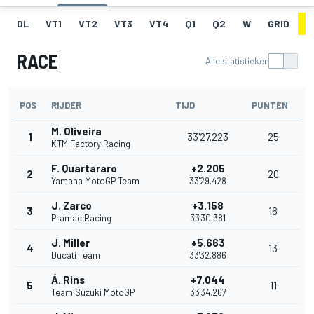
DL
VT1
VT2
VT3
VT4
Q1
Q2
W
GRID
R
RACE
Alle statistieken
POS
RIJDER
TIJD
PUNTEN
M. Oliveira
1
33'27.223
25
KTM Factory Racing
F. Quartararo
+2.205
2
20
Yamaha MotoGP Team
33'29.428
J. Zarco
+3.158
3
16
Pramac Racing
33'30.381
J. Miller
+5.663
4
13
Ducati Team
33'32.886
Á. Rins
+7.044
5
11
Team Suzuki MotoGP
33'34.267