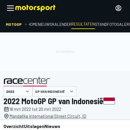
RESULTATEN
MOTOGP
HOME
NIEUWS
KALENDER
STAND
FOTOGALER
GP VAN INDONESIË
gepresenteerd door
2022 MotoGP GP van Indonesië
18 mrt 2022 tot 20 mrt 2022
Mandalika International Street Circuit, ID
Overzicht
Uitslagen
Nieuws