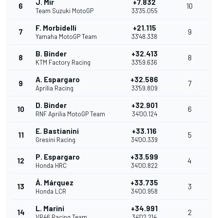
J. Mir
+7.832
6
10
Team Suzuki MotoGP
33'35.055
F. Morbidelli
+21.115
7
9
Yamaha MotoGP Team
33'48.338
B. Binder
+32.413
8
8
KTM Factory Racing
33'59.636
A. Espargaro
+32.586
9
7
Aprilia Racing
33'59.809
D. Binder
+32.901
10
6
RNF Aprilia MotoGP Team
34'00.124
E. Bastianini
+33.116
11
5
Gresini Racing
34'00.339
P. Espargaro
+33.599
12
4
Honda HRC
34'00.822
Á. Márquez
+33.735
13
3
Honda LCR
34'00.958
L. Marini
+34.991
14
2
VR46 Racing Team
34'02.214