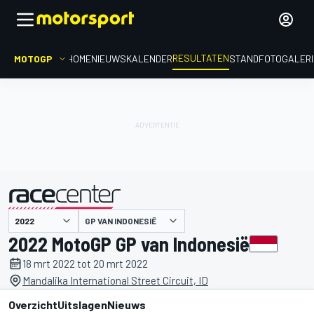
RESULTATEN
MOTOGP
HOME
NIEUWS
KALENDER
STAND
FOTOGALER
GP VAN INDONESIË
gepresenteerd door
2022 MotoGP GP van Indonesië
18 mrt 2022 tot 20 mrt 2022
Mandalika International Street Circuit, ID
Overzicht
Uitslagen
Nieuws