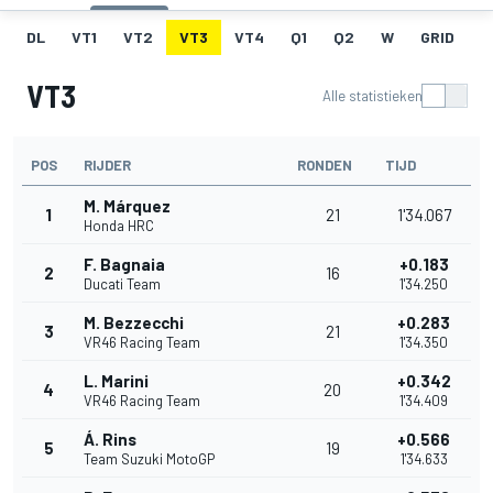
DL
VT1
VT2
VT3
VT4
Q1
Q2
W
GRID
R
VT3
Alle statistieken
POS
RIJDER
RONDEN
TIJD
M. Márquez
1
21
1'34.067
Honda HRC
F. Bagnaia
+0.183
2
16
Ducati Team
1'34.250
M. Bezzecchi
+0.283
3
21
VR46 Racing Team
1'34.350
L. Marini
+0.342
4
20
VR46 Racing Team
1'34.409
Á. Rins
+0.566
5
19
Team Suzuki MotoGP
1'34.633