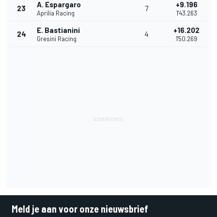
A. Espargaro
+9.196
23
7
Aprilia Racing
1'43.263
E. Bastianini
+16.202
24
4
Gresini Racing
1'50.269
Meld je aan voor onze nieuwsbrief