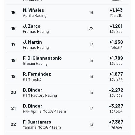
M. Viñales
+1.143
15
16
Aprilia Racing
1'35.210
J. Zarco
+1.201
16
22
Pramac Racing
1'35.268
J. Martín
+1.250
17
17
Pramac Racing
1'35.317
F. Di Giannantonio
+1.789
18
15
Gresini Racing
1'35.856
R. Fernández
+1.877
19
16
KTM Tech3
1'35.944
B. Binder
+2.272
20
15
KTM Factory Racing
1'36.339
D. Binder
+3.237
21
17
RNF Aprilia MotoGP Team
1'37.304
F. Quartararo
+7.387
22
13
Yamaha MotoGP Team
1'41.454