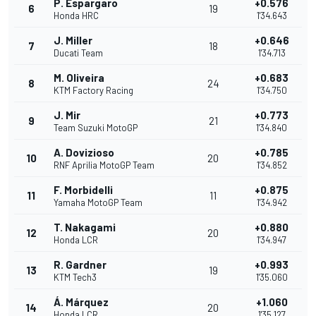
P. Espargaro
+0.576
6
19
Honda HRC
1'34.643
J. Miller
+0.646
7
18
Ducati Team
1'34.713
M. Oliveira
+0.683
8
24
KTM Factory Racing
1'34.750
J. Mir
+0.773
9
21
Team Suzuki MotoGP
1'34.840
A. Dovizioso
+0.785
10
20
RNF Aprilia MotoGP Team
1'34.852
F. Morbidelli
+0.875
11
11
Yamaha MotoGP Team
1'34.942
T. Nakagami
+0.880
12
20
Honda LCR
1'34.947
R. Gardner
+0.993
13
19
KTM Tech3
1'35.060
Á. Márquez
+1.060
14
20
Honda LCR
1'35.127