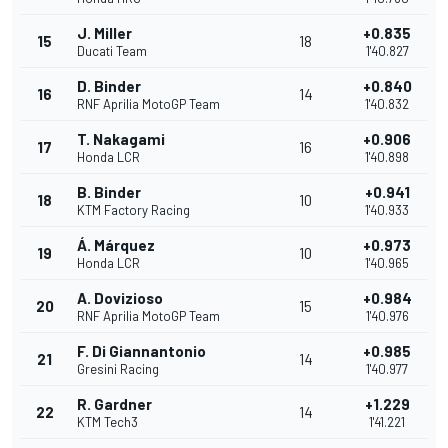
J. Miller
+0.835
15
18
Ducati Team
1'40.827
D. Binder
+0.840
16
14
RNF Aprilia MotoGP Team
1'40.832
T. Nakagami
+0.906
17
16
Honda LCR
1'40.898
B. Binder
+0.941
18
10
KTM Factory Racing
1'40.933
Á. Márquez
+0.973
19
10
Honda LCR
1'40.965
A. Dovizioso
+0.984
20
15
RNF Aprilia MotoGP Team
1'40.976
F. Di Giannantonio
+0.985
21
14
Gresini Racing
1'40.977
R. Gardner
+1.229
22
14
KTM Tech3
1'41.221