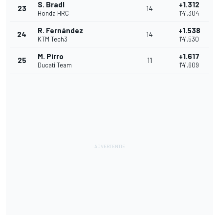
S. Bradl
+1.312
23
14
Honda HRC
1'41.304
R. Fernández
+1.538
24
14
KTM Tech3
1'41.530
M. Pirro
+1.617
25
11
Ducati Team
1'41.609