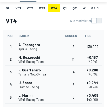
DL
VT1
VT2
VT3
VT4
Q1
Q2
W
GRID
R
VT4
Alle statistieken
POS
RIJDER
RONDEN
TIJD
A. Espargaro
1
18
1'39.992
Aprilia Racing
M. Bezzecchi
+0.157
2
11
VR46 Racing Team
1'40.149
F. Quartararo
+0.200
3
14
Yamaha MotoGP Team
1'40.192
J. Zarco
+0.244
4
16
Pramac Racing
1'40.236
L. Marini
+0.408
5
16
VR46 Racing Team
1'40.400