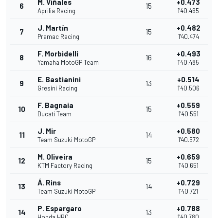
M. Viñales
+0.473
6
15
Aprilia Racing
1'40.465
J. Martín
+0.482
7
15
Pramac Racing
1'40.474
F. Morbidelli
+0.493
8
16
Yamaha MotoGP Team
1'40.485
E. Bastianini
+0.514
9
13
Gresini Racing
1'40.506
F. Bagnaia
+0.559
10
15
Ducati Team
1'40.551
J. Mir
+0.580
11
14
Team Suzuki MotoGP
1'40.572
M. Oliveira
+0.659
12
15
KTM Factory Racing
1'40.651
Á. Rins
+0.729
13
14
Team Suzuki MotoGP
1'40.721
P. Espargaro
+0.788
14
13
Honda HRC
1'40.780