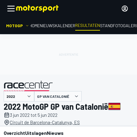
RESULTATEN
MOTOGP
HOME
NIEUWS
KALENDER
STAND
FOTOGALER
GP VAN CATALONIË
gepresenteerd door
2022 MotoGP GP van Catalonië
3 jun 2022 tot 5 jun 2022
Circuit de Barcelona-Catalunya, ES
Overzicht
Uitslagen
Nieuws