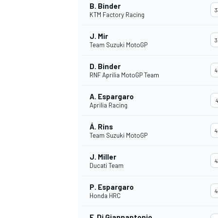
B. Binder
3
KTM Factory Racing
J. Mir
3
Team Suzuki MotoGP
D. Binder
4
RNF Aprilia MotoGP Team
A. Espargaro
4
Aprilia Racing
Á. Rins
4
Team Suzuki MotoGP
J. Miller
4
Ducati Team
P. Espargaro
4
Honda HRC
F. Di Giannantonio