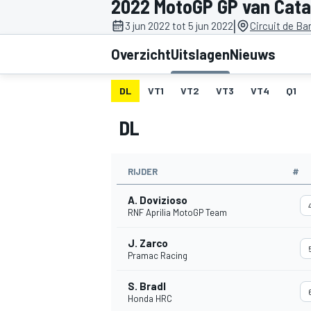
2022 MotoGP GP van Cata
|
3 jun 2022 tot 5 jun 2022
Circuit de Ba
Overzicht
Uitslagen
Nieuws
DL
VT1
VT2
VT3
VT4
Q1
DL
MOTOGP
RIJDER
#
A. Dovizioso
RNF Aprilia MotoGP Team
J. Zarco
Pramac Racing
S. Bradl
Honda HRC