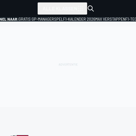
ALLE KLASSEN
NEL NAAR:
GRATIS GP-MANAGERSPEL
F1-KALENDER 2026
MAX VERSTAPPEN
F1-TE