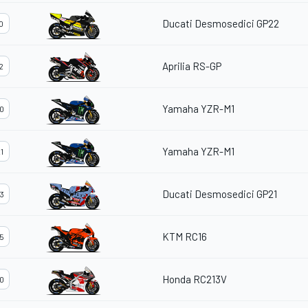
Ducati Desmosedici GP22
0
Aprilia RS-GP
2
Yamaha YZR-M1
0
Yamaha YZR-M1
1
Ducati Desmosedici GP21
3
KTM RC16
5
Honda RC213V
0