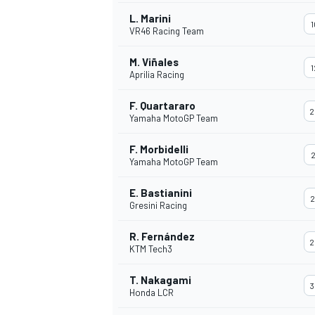
L. Marini
1
VR46 Racing Team
INDYCAR
M. Viñales
1
Aprilia Racing
F. Quartararo
2
Yamaha MotoGP Team
F. Morbidelli
2
Yamaha MotoGP Team
E. Bastianini
2
Gresini Racing
R. Fernández
2
KTM Tech3
WEC
DTM
T. Nakagami
3
Honda LCR