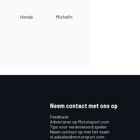
Honda
Michelin
Neem contact met ons op
Feedback
Adverteren op Motorsport.com
Tips voor verantwoord spelen
Neem contact op met het team
nl.adsales@motorsport.com