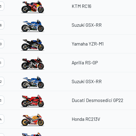
KTM RC16
3
Suzuki GSX-RR
6
Yamaha YZR-M1
0
Aprilia RS-GP
1
Suzuki GSX-RR
2
Ducati Desmosedici GP22
3
Honda RC213V
4