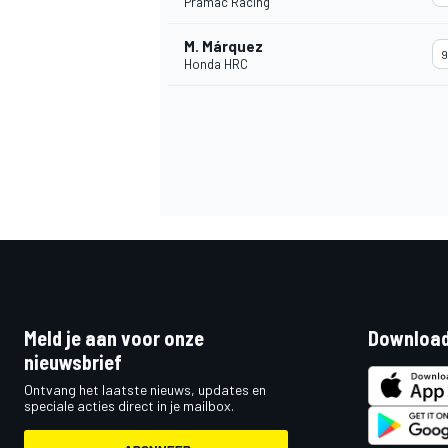
Pramac Racing
M. Márquez
9
Honda HRC
Meld je aan voor onze
Download
nieuwsbrief
Ontvang het laatste nieuws, updates en
speciale acties direct in je mailbox.