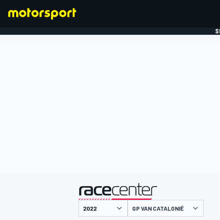
S
FORMULE 1
gepresenteerd door
GP VAN CATALONIË