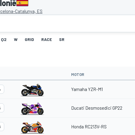
lonië
rcelona-Catalunya, ES
Q2
W
GRID
RACE
SR
MOTOR
Yamaha YZR-M1
4
Ducati Desmosedici GP22
5
Honda RC213V-RS
6