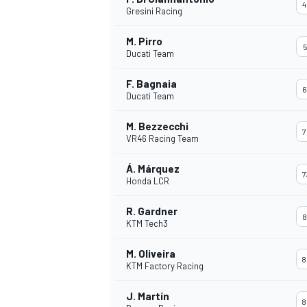
4
Gresini Racing
M. Pirro
5
Ducati Team
F. Bagnaia
6
Ducati Team
M. Bezzecchi
7
VR46 Racing Team
Á. Márquez
7
Honda LCR
R. Gardner
8
KTM Tech3
M. Oliveira
8
KTM Factory Racing
J. Martín
8