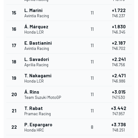
L. Marini
+1.722
15
11
Avintia Racing
1'46.237
Á. Márquez
+1.830
16
11
Honda LCR
1'46.345
E. Bastianini
+2.187
17
11
Avintia Racing
1'46.702
L. Savadori
+2.241
18
11
Aprilia Racing
1'46.756
T. Nakagami
+2.471
19
11
Honda LCR
1'46.986
Á. Rins
+3.015
20
11
Team Suzuki MotoGP
1'47.530
T. Rabat
+3.442
21
11
Pramac Racing
1'47.957
P. Espargaro
+3.736
22
8
Honda HRC
1'48.251