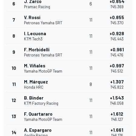
J. Zarco
+0.854
6
6
Pramac Racing
1'45.369
V. Rossi
+0.855
7
11
Petronas Yamaha SRT
1'45.370
I. Lecuona
+0.928
8
11
KTM Tech3
1'45.443
F. Morbidelli
+0.961
9
11
Petronas Yamaha SRT
1'45.476
M. Viñales
+0.997
10
11
Yamaha MotoGP Team
1'45.512
M. Márquez
+1.307
11
8
Honda HRC
1'45.822
B. Binder
+1.543
12
11
KTM Factory Racing
1'46.058
F. Quartararo
+1.612
13
11
Yamaha MotoGP Team
1'46.127
A. Espargaro
+1.661
14
11
Aprilia Racing
1'46.176