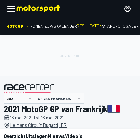
RESULTATEN
MOTOGP
HOME
NIEUWS
KALENDER
STAND
FOTOGALER
GP VAN FRANKRIJK
gepresenteerd door
2021 MotoGP GP van Frankrijk
13 mei 2021 tot 16 mei 2021
Le Mans Circuit Bugatti, FR
Overzicht
Uitslagen
Nieuws
Video's