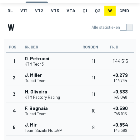
DL
VT1
VT2
VT3
VT4
Q1
Q2
W
GRID
R
W
Alle statistieken
POS
RIJDER
RONDEN
TIJD
D. Petrucci
1
11
1'44.515
KTM Tech3
J. Miller
+0.279
2
11
Ducati Team
1'44.794
M. Oliveira
+0.533
3
11
KTM Factory Racing
1'45.048
F. Bagnaia
+0.590
4
10
Ducati Team
1'45.105
J. Mir
+0.854
5
8
Team Suzuki MotoGP
1'45.369